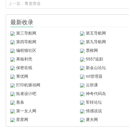
上一篇：
青龙管业
最新收录
第三导航网
第五导航网
第四导航网
第九导航网
编程猫社区
票根网
果核剥壳
5557追剧
保密在线
新金山论坛
菁优网
mt管理器
打印机驱动网
云班课
拓者设计吧
神奇代码岛
葱条
军转论坛
第一女人网
情感说说
星星网
屠夫网