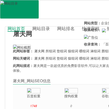
网站地址：
tufu
官网直达：
屠夫
所属分类：
休闲
网站类型：
企业
网站首页
网站目录
网站排名
快速审核
联系站长：
屠夫网
百科目录
收录查询：
「百
此网站标签：
屠夫网
所组词
垫组词
猿组词
嚼组词
淋组词
唇组
网站关键词：
屠夫网
所组词
垫组词
猿组词
嚼组词
淋组词
唇组
此网站描述：
屠夫网是一款超优质的免费影音软件,可以让大家去
体验。
屠夫网_网站SEO信息
百度权重
搜狗权重
谷歌
1748
0