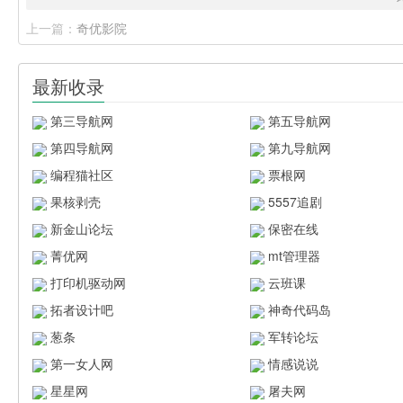
上一篇：
奇优影院
最新收录
第三导航网
第五导航网
第四导航网
第九导航网
编程猫社区
票根网
果核剥壳
5557追剧
新金山论坛
保密在线
菁优网
mt管理器
打印机驱动网
云班课
拓者设计吧
神奇代码岛
葱条
军转论坛
第一女人网
情感说说
星星网
屠夫网