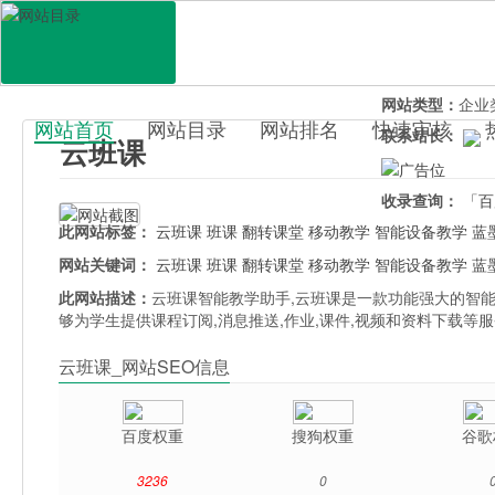
网站地址：
www
官网直达：
云班
所属分类：
教育
网站类型：
企业
网站首页
网站目录
网站排名
快速审核
联系站长：
云班课
百科目录
收录查询：
「百
此网站标签：
云班课
班课
翻转课堂
移动教学
智能设备教学
蓝
网站关键词：
云班课
班课
翻转课堂
移动教学
智能设备教学
蓝
此网站描述：
云班课智能教学助手,云班课是一款功能强大的智能
够为学生提供课程订阅,消息推送,作业,课件,视频和资料下载等
云班课_网站SEO信息
百度权重
搜狗权重
谷歌
3236
0