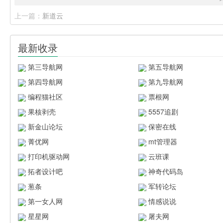
上一篇：
新道云
最新收录
第三导航网
第五导航网
第四导航网
第九导航网
编程猫社区
票根网
果核剥壳
5557追剧
新金山论坛
保密在线
菁优网
mt管理器
打印机驱动网
云班课
拓者设计吧
神奇代码岛
葱条
军转论坛
第一女人网
情感说说
星星网
屠夫网