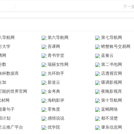
下一
八导航网
第六导航网
第七导航网
行大学
吾课网
螃蟹账号交易网
腾网
青书学堂
蓝奏云
分数
瑞丽女性网
第二书包网
衡杯数据库
光环助手
店透视官网
古加
新道云
碟调影视网
可能的世界官网
金考典
夜晚影视库
z素材网
海鸥影评
第十导航网
能量句子
零角度
蓝蝎网络
陨计划
感情说说
都不清楚
兰云推广平台
优学院
肇东信息网