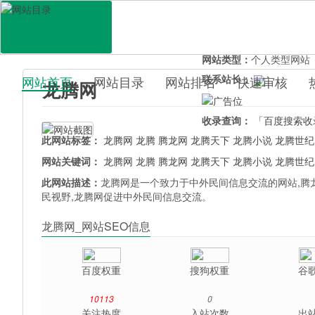
网站地址：
longtengwang
官网直达：
龙腾网
所属分类：
综合其它>
百
网站类型：
个人类型网站
联系站长：
网站首页
网站目录
网站排名
快速审核
龙腾网
百科目录
收录查询：
「百度搜索收
此网站标签：
龙腾网
龙腾
腾龙网
龙腾天下
龙腾小说
龙腾世纪
网站关键词：
龙腾网
龙腾
腾龙网
龙腾天下
龙腾小说
龙腾世纪
此网站描述：
龙腾网是一个致力于中外民间信息交流的网站,腾
民视野,龙腾网促进中外民间信息交流。
龙腾网_网站SEO信息
百度权重
搜狗权重
谷
10113
0
关注热度
入站次数
出