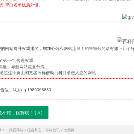
索引擎白名单优质外链。
您的网站提升权重排名，增加外链和网站流量！如果细分的话有如下几个
至第一个,传递权重
流量，导航网站流量分流，
，通过这个页面浏览者照样借助百科目录进入您的网站！
位，联系qq:1980098880
觉不错，很赞哦！ (
5
)
录！：
我爱导航
>
综合其它
>
百科资讯
»
龙腾网