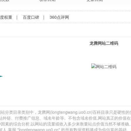
百度权重
|
百度口碑
|
360点评网
龙腾网站二维码
类目录类别中，龙腾网(longtengwang.uo0.cn)百科目录只是硬性的
、网站外链、付费推广信息、域名年龄等。不包含域名价值,网站真正的价值
种因素的综合分析,以网站的流量或收入多少来衡量站点价值当然不够准确
"longtengwang.uo0.cn" 的所有数据资料将成为你估算的基础