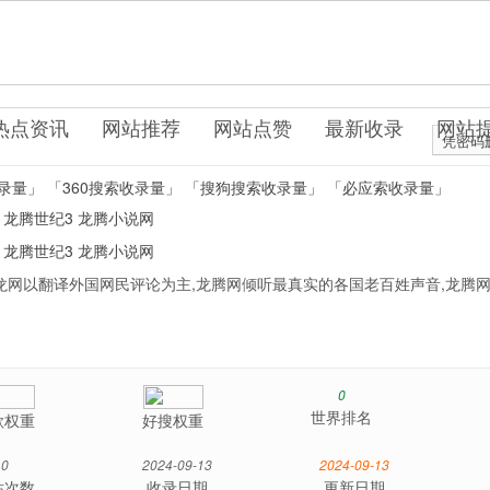
.uo0.cn
科资讯
热点资讯
网站推荐
网站点赞
最新收录
网站
凭密码
录量」
「360搜索收录量」
「搜狗搜索收录量」
「必应索收录量」
龙腾世纪3
龙腾小说网
龙腾世纪3
龙腾小说网
龙网以翻译外国网民评论为主,龙腾网倾听最真实的各国老百姓声音,龙腾
0
世界排名
歌权重
好搜权重
0
2024-09-13
2024-09-13
站次数
收录日期
更新日期