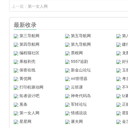
上一篇：
第一女人网
最新收录
第三导航网
第五导航网
第
第四导航网
第九导航网
建
编程猫社区
票根网
龙
果核剥壳
5557追剧
好
保密在线
新金山论坛
玉
菁优网
mt管理器
考
打印机驱动网
云班课
不
拓者设计吧
神奇代码岛
t
葱条
军转论坛
正
第一女人网
情感说说
星
星星网
屠夫网
金