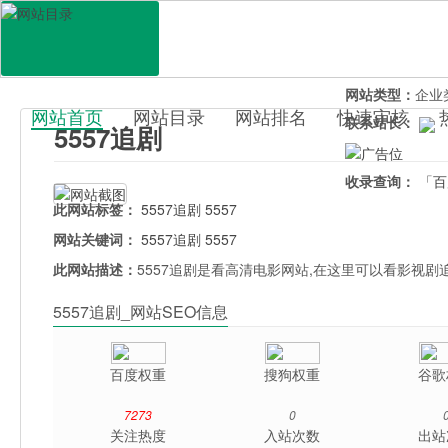
网站地址：
5557
官网直达：
55
所属分类：
休闲
网站类型：
企业
网站首页
网站目录
网站排名
快速审核
联系站长：
5557追剧
百科目录
收录查询：
「百
此网站标签：
5557追剧
5557
网站关键词：
5557追剧
5557
此网站描述：
5557追剧是看高清电影网站,在这里可以看影视剧
5557追剧_网站SEO信息
百度权重
搜狗权重
谷歌
7273
0
关注热度
入站次数
出站