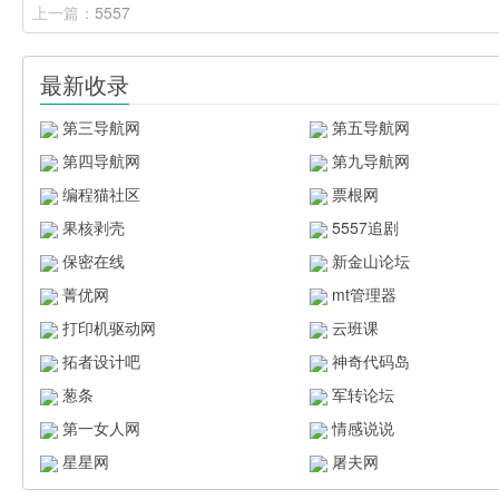
上一篇：
5557
最新收录
第三导航网
第五导航网
第四导航网
第九导航网
编程猫社区
票根网
果核剥壳
5557追剧
保密在线
新金山论坛
菁优网
mt管理器
打印机驱动网
云班课
拓者设计吧
神奇代码岛
葱条
军转论坛
第一女人网
情感说说
星星网
屠夫网