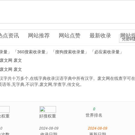
n
科辞典
热点资讯
网站推荐
网站点赞
最新收录
网站
凭密码
录量」
「360搜索收录量」
「搜狗搜索收录量」
「必应索收录量」
废文网
废文
废文网
废文
体汉字共十万多个,在线字典收录汉语字典中所有汉字。废文网在线查字可在
文英语等,无字典,不识字,废文网,学查字,传文化。
0
世界排名
歌权重
好搜权重
0
2024-08-09
2024-08-09
站次数
收录日期
更新日期