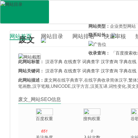
网站地址：
feiwenwang.c
官网直达：
废文
所属分类：
教育文化>
百
网站类型：
企业类型网站
联系站长：
网站首页
网站目录
网站排名
快速审核
废文
百科目录
收录查询：
「百度搜索收
此网站标签：
汉语字典
在线查字
词典查字
汉字查询
字典在线
网站关键词：
汉语字典
在线查字
词典查字
汉字查询
字典在线
此网站描述：
废文网在线字典查字,在线字典收录简体汉字,繁
笔画数,汉字笔顺,UNICODE,汉字方言,汉英互译,词性变化,英
废文_网站SEO信息
百度权重
搜狗权重
谷
651
0
关注热度
入站次数
出