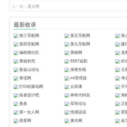
上一篇：
废文网
最新收录
第三导航网
第五导航网
第
第四导航网
第九导航网
建
编程猫社区
票根网
龙
果核剥壳
5557追剧
好
新金山论坛
保密在线
玉
菁优网
mt管理器
考
打印机驱动网
云班课
不
拓者设计吧
神奇代码岛
海
葱条
军转论坛
正
第一女人网
情感说说
星
星星网
屠夫网
金