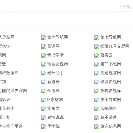
下一篇
八导航网
第六导航网
第七导航网
行大学
吾课网
螃蟹账号交易网
腾网
青书学堂
蓝奏云
分数
瑞丽女性网
第二书包网
衡杯数据库
光环助手
店透视官网
古加
新道云
碟调影视网
可能的世界官网
金考典
夜晚影视库
鸥影评
tz素材网
第十导航网
能量句子
零角度
蓝蝎网络
陨计划
感情说说
都不清楚
兰云推广平台
优学院
肇东信息网