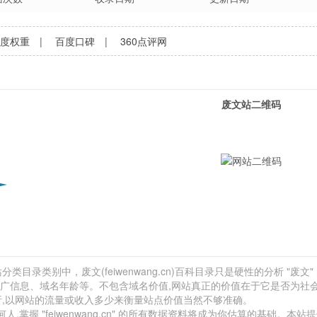
百度权重
|
百度口碑
|
360点评网
废文站二维码
类目录类别中，废文(feiwenwang.cn)百科目录只是硬性的分析 "废文"
费推广信息、域名年龄等。不包含域名价值,网站真正的价值在于它是否为社
析,以网站的流量或收入多少来衡量站点价值当然不够准确。
握 "feiwenwang.cn" 的所有数据资料将成为你估算的基础。本站