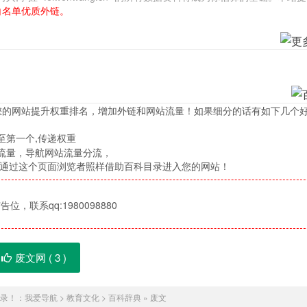
白名单优质外链。
您的网站提升权重排名，增加外链和网站流量！如果细分的话有如下几个
至第一个,传递权重
流量，导航网站流量分流，
，通过这个页面浏览者照样借助百科目录进入您的网站！
位，联系qq:1980098880
废文网 (
3
)
录！：
我爱导航
>
教育文化
>
百科辞典
»
废文