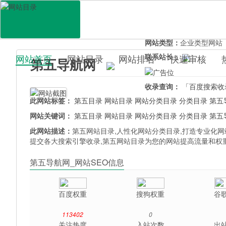
网站地址：
www.5dir.cn
官网直达：
第五导航网
所属分类：
电脑网络>
网
网站类型：
企业类型网站
联系站长：
网站首页
网站目录
网站排名
快速审核
第五导航网
百科目录
收录查询：
「百度搜索收
此网站标签：
第五目录
网站目录
网站分类目录
分类目录
第五
网站关键词：
第五目录
网站目录
网站分类目录
分类目录
第五
此网站描述：
第五网站目录,人性化网站分类目录,打造专业化网
提交各大搜索引擎收录,第五网站目录为您的网站提高流量和权
第五导航网_网站SEO信息
百度权重
搜狗权重
谷
113402
0
关注热度
入站次数
出