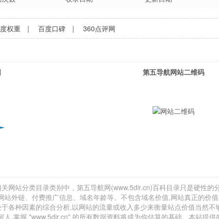
百度权重
|
百度口碑
|
360点评网
图
第五导航网站二维码
关网站分类目录类别中，第五导航网(www.5dir.cn)百科目录只是硬性的分
计、网站外链、付费推广信息、域名年龄等。不包含域名价值,网站真正的价
取决于各种因素的综合分析,以网站的流量或收入多少来衡量站点价值当然不
握 "www.5dir.cn" 的所有数据资料将成为你估算的基础。本站提