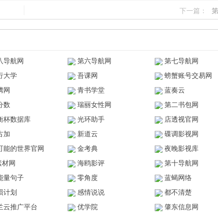
下一篇：
八导航网
第六导航网
第七导航网
行大学
吾课网
螃蟹账号交易网
腾网
青书学堂
蓝奏云
分数
瑞丽女性网
第二书包网
衡杯数据库
光环助手
店透视官网
古加
新道云
碟调影视网
可能的世界官网
金考典
夜晚影视库
z素材网
海鸥影评
第十导航网
能量句子
零角度
蓝蝎网络
陨计划
感情说说
都不清楚
兰云推广平台
优学院
肇东信息网