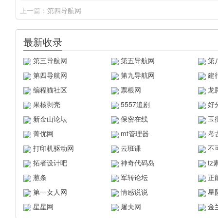
上一篇：
第四导航网
最新收录
第三导航网
第五导航网
第
第四导航网
第九导航网
建
编程猫社区
票根网
龙
果核剥壳
5557追剧
好
新金山论坛
保密在线
玉
菁优网
mt管理器
考
打印机驱动网
云班课
不
拓者设计吧
神奇代码岛
t
葱条
军转论坛
正
第一女人网
情感说说
星
星星网
屠夫网
金