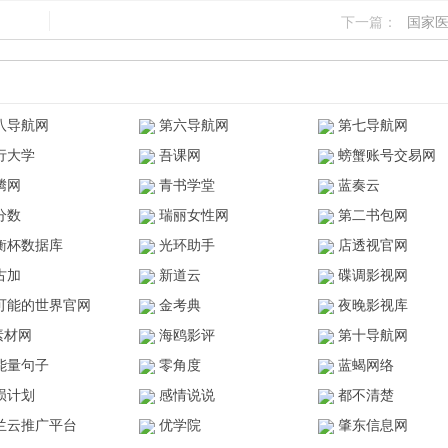
下一篇：
国家
八导航网
第六导航网
第七导航网
行大学
吾课网
螃蟹账号交易网
腾网
青书学堂
蓝奏云
分数
瑞丽女性网
第二书包网
衡杯数据库
光环助手
店透视官网
古加
新道云
碟调影视网
可能的世界官网
金考典
夜晚影视库
z素材网
海鸥影评
第十导航网
能量句子
零角度
蓝蝎网络
陨计划
感情说说
都不清楚
兰云推广平台
优学院
肇东信息网