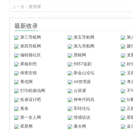
上一篇：
校管家
最新收录
第三导航网
第五导航网
第
第四导航网
第九导航网
建
编程猫社区
票根网
龙
果核剥壳
5557追剧
好
保密在线
新金山论坛
玉
菁优网
mt管理器
考
打印机驱动网
云班课
不
拓者设计吧
神奇代码岛
t
葱条
军转论坛
正
第一女人网
情感说说
星
星星网
屠夫网
金