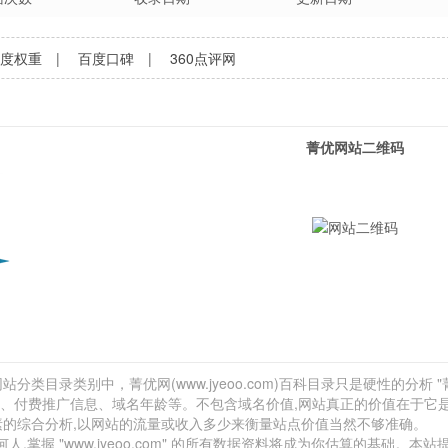
百度权重
|
百度口碑
|
360点评网
菁优网站二维码
分类目录类别中，菁优网(www.jyeoo.com)百科目录只是硬性的分析 "
外链、付费推广信息、域名年龄等。不包含域名价值,网站真正的价值在于它
素的综合分析,以网站的流量或收入多少来衡量站点价值当然不够准确。
握 "www.jyeoo.com" 的所有数据资料将成为你估算的基础。本站