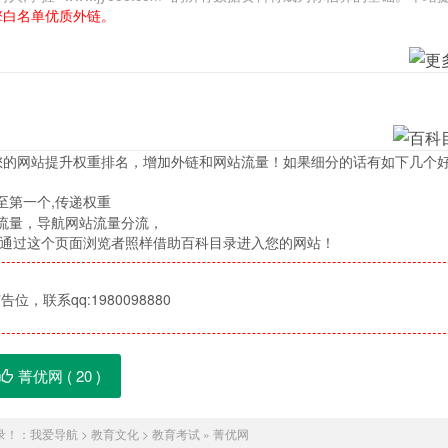
擎白名单优质外链。
您的网站提升权重排名，增加外链和网站流量！如果细分的话有如下几个
至第一个,传递权重
流量，导航网站流量分流，
，通过这个页面浏览者照样借助百科目录进入您的网站！
位，联系qq:1980098880
菁优网 (
20
)
录！：
我爱导航
>
教育文化
>
教育考试
»
菁优网