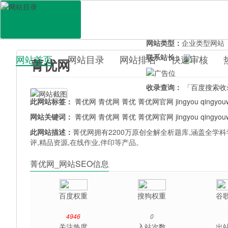
网站地址：
www.jyeoo.c
官网直达：
菁优网
所属分类：
教育文化>
教
网站类型：
企业类型网站
联系站长：
网站首页
网站目录
网站排名
快速审核
菁优网
百科目录
收录查询：
「百度搜索收
此网站标签：
菁优网
青优网
菁优
菁优网官网
jingyou
qingyou
网站关键词：
菁优网
青优网
菁优
菁优网官网
jingyou
qingyou
此网站描述：
菁优网拥有2200万原创全解全析题库,涵盖全学
评,精品资源,在线作业,伴印等产品。
菁优网_网站SEO信息
百度权重
搜狗权重
谷
4946
0
关注热度
入站次数
出