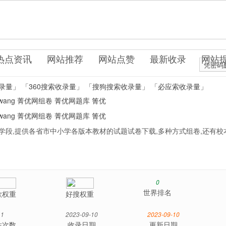
om
育考试
热点资讯
网站推荐
网站点赞
最新收录
网站
凭密码
录量」
「360搜索收录量」
「搜狗搜索收录量」
「必应索收录量」
wang
菁优网组卷
菁优网题库
箐优
wang
菁优网组卷
菁优网题库
箐优
科学段,提供各省市中小学各版本教材的试题试卷下载,多种方式组卷,还有校
0
世界排名
歌权重
好搜权重
1
2023-09-10
2023-09-10
站次数
收录日期
更新日期