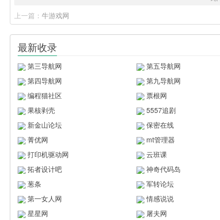
上一篇：
牛游戏网
最新收录
第三导航网
第五导航网
第四导航网
第九导航网
编程猫社区
票根网
果核剥壳
5557追剧
新金山论坛
保密在线
菁优网
mt管理器
打印机驱动网
云班课
拓者设计吧
神奇代码岛
葱条
军转论坛
第一女人网
情感说说
星星网
屠夫网