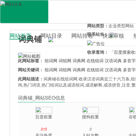
网站地址：
www.cidianp
官网直达：
词典铺
所属分类：
教育文化>
百
网站类型：
企业类型网站
联系站长：
网站首页
网站目录
网站排名
快速审核
词典铺
百科目录
收录查询：
「百度搜索收
此网站标签：
组词网
词组网
词典网
在线组词
汉语词典
多音字
网站关键词：
组词网
词组网
词典网
在线组词
汉语词典
多音字
此网站描述：
词典铺在线组词网,收录汉语词典近三十六万条,组
询,热门词语,热门组词以及成语组词,成语解释,成语拼音,注音
词典铺_网站SEO信息
百度权重
搜狗权重
谷
315
0
关注热度
入站次数
出