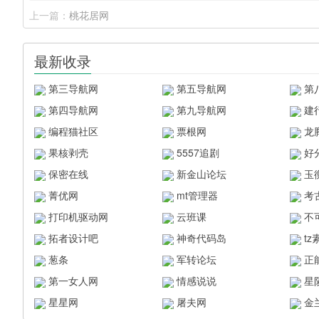
上一篇：
桃花居网
最新收录
第三导航网
第五导航网
第
第四导航网
第九导航网
建
编程猫社区
票根网
龙
果核剥壳
5557追剧
好
保密在线
新金山论坛
玉
菁优网
mt管理器
考
打印机驱动网
云班课
不
拓者设计吧
神奇代码岛
t
葱条
军转论坛
正
第一女人网
情感说说
星
星星网
屠夫网
金