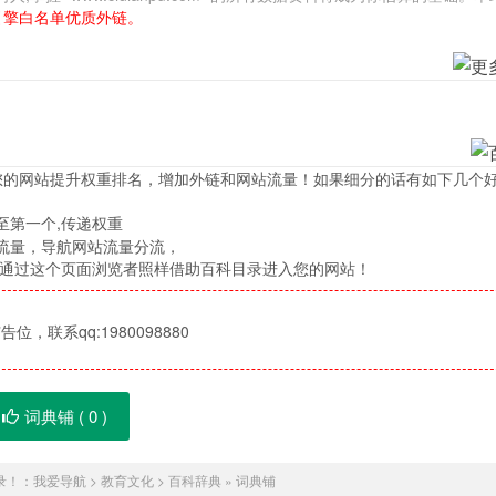
引擎白名单优质外链。
您的网站提升权重排名，增加外链和网站流量！如果细分的话有如下几个
至第一个,传递权重
流量，导航网站流量分流，
，通过这个页面浏览者照样借助百科目录进入您的网站！
位，联系qq:1980098880
词典铺 (
0
)
录！：
我爱导航
>
教育文化
>
百科辞典
»
词典铺