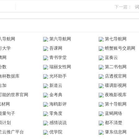
下一篇：
八导航网
第六导航网
第七导航网
行大学
吾课网
螃蟹账号交易网
腾网
青书学堂
蓝奏云
分数
瑞丽女性网
第二书包网
衡杯数据库
光环助手
店透视官网
古加
新道云
碟调影视网
可能的世界官网
金考典
夜晚影视库
z素材网
海鸥影评
第十导航网
能量句子
零角度
蓝蝎网络
陨计划
感情说说
都不清楚
兰云推广平台
优学院
肇东信息网