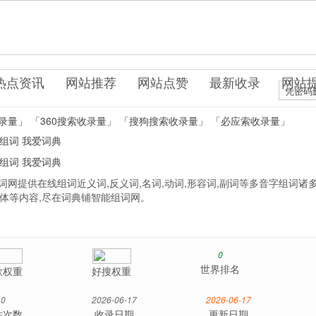
u.com
科辞典
热点资讯
网站推荐
网站点赞
最新收录
网站
凭密码
录量」
「360搜索收录量」
「搜狗搜索收录量」
「必应索收录量」
组词
我爱词典
组词
我爱词典
词网提供在线组词近义词,反义词,名词,动词,形容词,副词等多音字组词诸
,繁体等内容,尽在词典铺智能组词网。
0
世界排名
歌权重
好搜权重
0
2026-06-17
2026-06-17
站次数
收录日期
更新日期