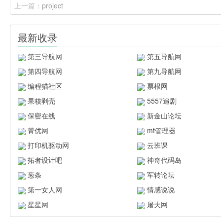
上一篇：
project
最新收录
第三导航网
第五导航网
第四导航网
第九导航网
编程猫社区
票根网
果核剥壳
5557追剧
保密在线
新金山论坛
菁优网
mt管理器
打印机驱动网
云班课
拓者设计吧
神奇代码岛
葱条
军转论坛
第一女人网
情感说说
星星网
屠夫网