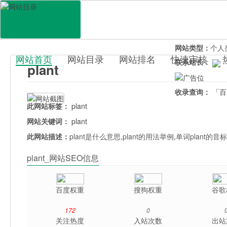
网站地址：
plan
官网直达：
plan
所属分类：
教育
网站类型：
个人
网站首页
网站目录
网站排名
快速审核
联系站长：
plant
百科目录
收录查询：
「百
此网站标签：
plant
网站关键词：
plant
此网站描述：
plant是什么意思,plant的用法举例,单词plant的音
plant_网站SEO信息
百度权重
搜狗权重
谷歌
172
0
关注热度
入站次数
出站