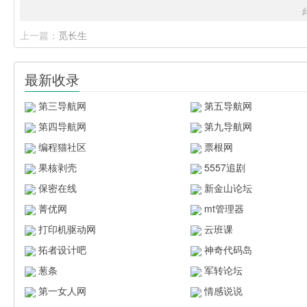
上一篇：
觅长生
最新收录
第三导航网
第五导航网
第四导航网
第九导航网
编程猫社区
票根网
果核剥壳
5557追剧
保密在线
新金山论坛
菁优网
mt管理器
打印机驱动网
云班课
拓者设计吧
神奇代码岛
葱条
军转论坛
第一女人网
情感说说