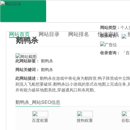
网站地址：
eyas
官网直达：
鹅鸭
所属分类：
休闲
网站类型：
个人
网站首页
网站目录
网站排名
快速审核
联系站长：
鹅鸭杀
百科目录
收录查询：
「百
此网站标签：
鹅鸭杀
网站关键词：
鹅鸭杀
此网站描述：
鹅鸭杀在游戏中将化身为鹅阵营,鸭子阵营或中立
则混入飞船想要破坏,鹅鸭杀以小游戏的形式在地图上完成任务,
并有能力破坏地图系统,穿越通风口和杀死鹅。
鹅鸭杀_网站SEO信息
百度权重
搜狗权重
谷歌