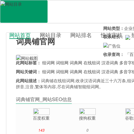
网站地址：
cidi
官网直达：
词典
所属分类：
教育
网站类型：
企业
网站首页
网站目录
网站排名
快速审核
联系站长：
词典铺官网
百科目录
收录查询：
「百
此网站标签：
组词网
词组网
词典网
在线组词
汉语词典
多音字
网站关键词：
组词网
词组网
词典网
在线组词
汉语词典
多音字
此网站描述：
词典铺在线组词网,收录汉语词典近三十六万条,组词
拼音,注音,繁体等内容,尽在词典铺智能组词网。
词典铺官网_网站SEO信息
百度权重
搜狗权重
谷歌
143
0