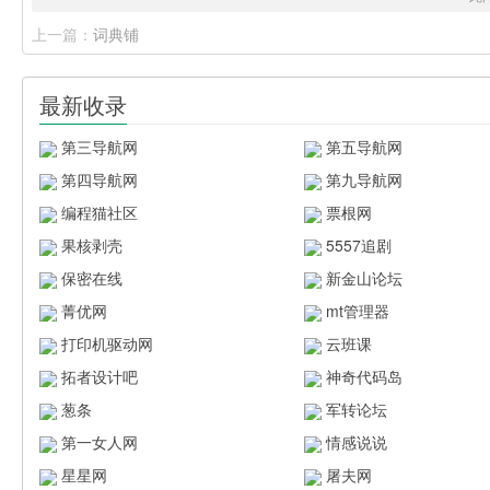
上一篇：
词典铺
最新收录
第三导航网
第五导航网
第四导航网
第九导航网
编程猫社区
票根网
果核剥壳
5557追剧
保密在线
新金山论坛
菁优网
mt管理器
打印机驱动网
云班课
拓者设计吧
神奇代码岛
葱条
军转论坛
第一女人网
情感说说
星星网
屠夫网