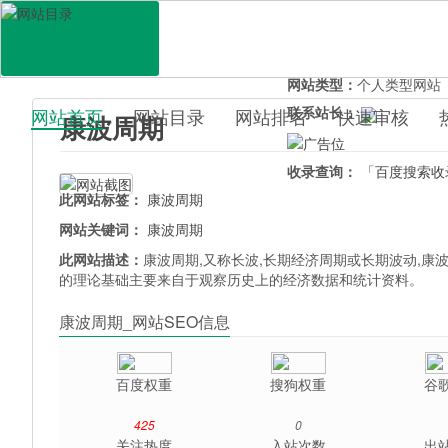
网站地址：
kangbozhouqi
官网直达：
康波周期
所属分类：
电脑网络>
网
网站类型：
个人类型网站
联系站长：
网站首页
网站目录
网站排名
快速审核
康波周期
百科目录
收录查询：
「百度搜索收
此网站标签：
康波周期
网站关键词：
康波周期
此网站描述：
康波周期,又称长波,长期经济周期或长期波动,
的理论基础主要来自于观察历史上的经济数据和统计资料。
康波周期_网站SEO信息
百度权重
搜狗权重
谷
425
0
关注热度
入站次数
出