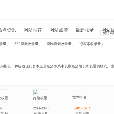
.uo0.cn
站服务
热点资讯
网站推荐
网站点赞
最新收录
网站
凭密码
录量」
「360搜索收录量」
「搜狗搜索收录量」
「必应索收录量」
康波周期是一种描述现代资本主义经济体系中长期经济增长和衰退的模式。
0
世界排名
歌权重
好搜权重
0
2024-03-15
2024-03-15
站次数
收录日期
更新日期