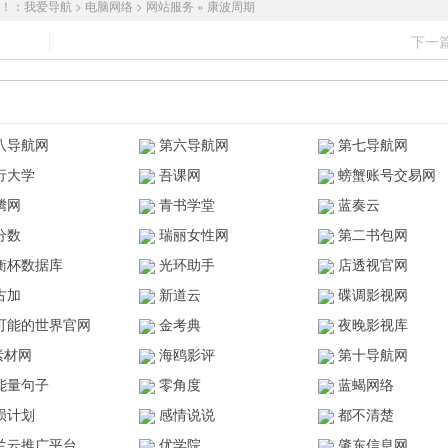
！：
我爱导航
>
电脑网络
>
网站服务
»
康波周期
下一
八导航网
第六导航网
第七导航网
行大学
吾课网
螃蟹账号交易网
腾网
青书学堂
蓝奏云
分数
瑞丽女性网
第二书包网
衡杯数据库
光环助手
店透视官网
古加
新道云
碟调影视网
可能的世界官网
金考典
夜晚影视库
z素材网
海鸥影评
第十导航网
能量句子
零角度
蓝蝎网络
陨计划
感情说说
都不清楚
兰云推广平台
优学院
肇东信息网