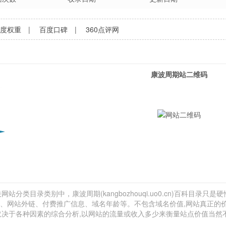
百度权重
|
百度口碑
|
360点评网
康波周期站二维码
站分类目录类别中，康波周期(kangbozhouqi.uo0.cn)百科目录只是
量估计、网站外链、付费推广信息、域名年龄等。不包含域名价值,网站真正的
还取决于各种因素的综合分析,以网站的流量或收入多少来衡量站点价值当然