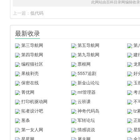
此网站由百科目录网编辑收录
上一篇：
低代码
最新收录
第三导航网
第五导航网
第
第四导航网
第九导航网
建
编程猫社区
票根网
龙
果核剥壳
5557追剧
好
保密在线
新金山论坛
玉
菁优网
mt管理器
考
打印机驱动网
云班课
不
拓者设计吧
神奇代码岛
t
葱条
军转论坛
正
第一女人网
情感说说
星
星星网
屠夫网
金