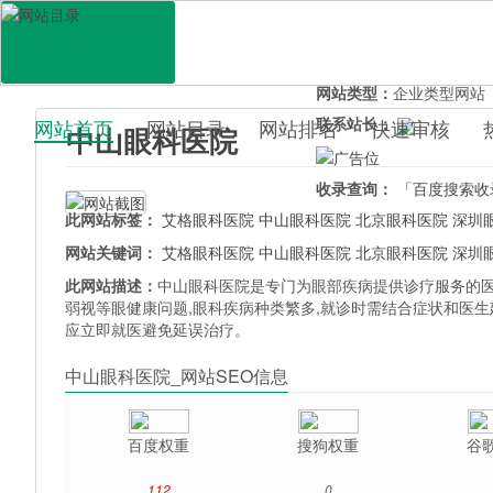
网站地址：
zhongshaney
官网直达：
中山眼科医院
所属分类：
生活服务>
医
网站类型：
企业类型网站
联系站长：
网站首页
网站目录
网站排名
快速审核
中山眼科医院
百科目录
收录查询：
「百度搜索收
此网站标签：
艾格眼科医院
中山眼科医院
北京眼科医院
深圳
网站关键词：
艾格眼科医院
中山眼科医院
北京眼科医院
深圳
此网站描述：
中山眼科医院是专门为眼部疾病提供诊疗服务的医疗
弱视等眼健康问题,眼科疾病种类繁多,就诊时需结合症状和医生
应立即就医避免延误治疗。
中山眼科医院_网站SEO信息
百度权重
搜狗权重
谷
112
0