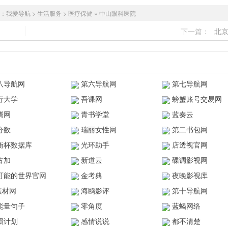
：
我爱导航
>
生活服务
>
医疗保健
»
中山眼科医院
下一篇：
北
八导航网
第六导航网
第七导航网
行大学
吾课网
螃蟹账号交易网
腾网
青书学堂
蓝奏云
分数
瑞丽女性网
第二书包网
衡杯数据库
光环助手
店透视官网
古加
新道云
碟调影视网
可能的世界官网
金考典
夜晚影视库
z素材网
海鸥影评
第十导航网
能量句子
零角度
蓝蝎网络
陨计划
感情说说
都不清楚