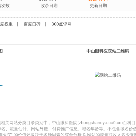
站次数
收录日期
更新日期
百度权重
|
百度口碑
|
360点评网
图
中山眼科医院站二维码
关网站分类目录类别中，中山眼科医院(zhongshaneye.uo0.cn)百科
exa排名、流量估计、网站外链、付费推广信息、域名年龄等。不包含域名价值
科医院" 的价值还取决于各种因素的综合分析,以网站的流量或收入多少来