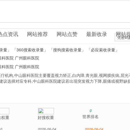
e.uo0.cn
疗保健
热点资讯
网站推荐
网站点赞
最新收录
网站
凭密码
录量」
「360搜索收录量」
「搜狗搜索收录量」
「必应索收录量」
眼科医院
广州眼科医院
眼科医院
广州眼科医院
机构,中山眼科医院主要覆盖视力矫正,白内障,青光眼,视网膜疾病,屈光
建议选择对应专科,中山眼科医院建议若出现突发视力下降,眼痛或视野缺损
0
世界排名
歌权重
好搜权重
0
2026-06-04
2026-06-04