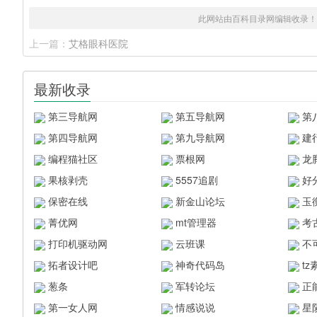
此网站由百科目录网编辑收录！
上一篇：
艾格眼科医院
最新收录
第三导航网
第五导航网
第
第四导航网
第九导航网
建
编程猫社区
票根网
龙
果核剥壳
5557追剧
好
保密在线
新金山论坛
玉
菁优网
mt管理器
考
打印机驱动网
云班课
不
拓者设计吧
神奇代码岛
t
葱条
军转论坛
正
第一女人网
情感说说
星