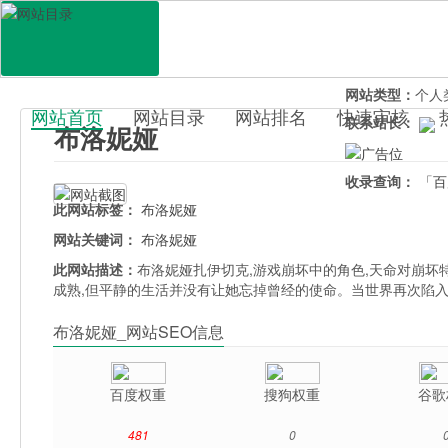
网站地址：
bulu
官网直达：
布洛
所属分类：
休闲
网站类型：
个人
网站首页
网站目录
网站排名
快速审核
联系站长：
布洛妮娅
百科目录
收录查询：
「百
此网站标签：
布洛妮娅
网站关键词：
布洛妮娅
此网站描述：
布洛妮娅扎伊切克,游戏崩坏中的角色,天命对崩坏
成熟,但平静的生活并没有让她忘掉曾经的使命。当世界再次陷入
布洛妮娅_网站SEO信息
百度权重
搜狗权重
谷歌
481
0