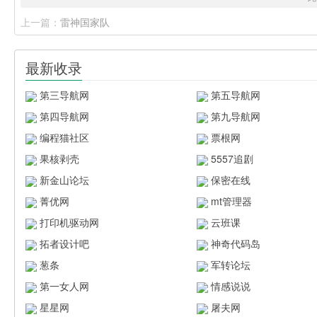
上一篇：
雷神国家队
最新收录
第三导航网
第五导航网
第四导航网
第九导航网
编程猫社区
票根网
果核剥壳
5557追剧
新金山论坛
保密在线
菁优网
mt管理器
打印机驱动网
云班课
拓者设计吧
神奇代码岛
葱条
军转论坛
第一女人网
情感说说
星星网
屠夫网