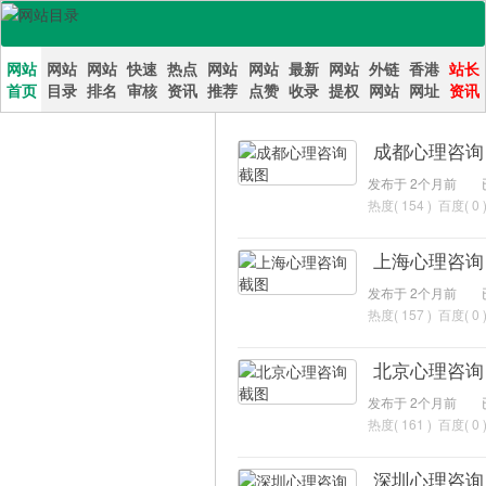
网站
网站
网站
快速
热点
网站
网站
最新
网站
外链
香港
站长
首页
目录
排名
审核
资讯
推荐
点赞
收录
提权
网站
网址
资讯
百科目录
成都心理咨询
发布于 2个月前
热度(
154 ) 百度( 0 
上海心理咨询
发布于 2个月前
热度(
157 ) 百度( 0 
北京心理咨询
发布于 2个月前
热度(
161 ) 百度( 0 
深圳心理咨询