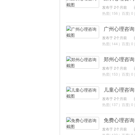
发布于 2个月前
热度(
156 ) 百度( 0 
广州心理咨询
发布于 2个月前
热度(
144 ) 百度( 0 
郑州心理咨询
发布于 2个月前
热度(
153 ) 百度( 0 
儿童心理咨询
发布于 2个月前
热度(
137 ) 百度( 0 
免费心理咨询
发布于 2个月前
热度(
133 ) 百度( 0 