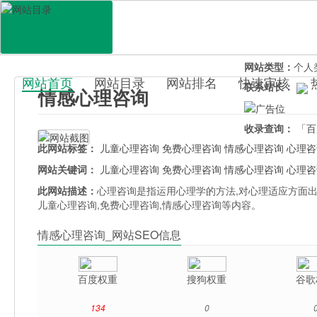
网站地址：
qgxi
官网直达：
情感
所属分类：
生活
网站类型：
个人
网站首页
网站目录
网站排名
快速审核
联系站长：
情感心理咨询
百科目录
收录查询：
「百
此网站标签：
儿童心理咨询
免费心理咨询
情感心理咨询
心理咨
网站关键词：
儿童心理咨询
免费心理咨询
情感心理咨询
心理咨
此网站描述：
心理咨询是指运用心理学的方法,对心理适应方面
儿童心理咨询,免费心理咨询,情感心理咨询等内容。
情感心理咨询_网站SEO信息
百度权重
搜狗权重
谷歌
134
0