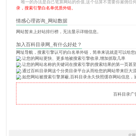
唯一的办法是自己笔算网站的价值,这个估算不需要你雇佣任何人,掌
录，搜索引擎白名单优质外链。
情感心理咨询_网站数据
网站暂未上好站排行榜，无法显示详细信息。
加入百科目录网_有什么好处？
网址导航
，搜素引擎认可的白名单外链，简单来说就是可以给您
.让您的网站更快、更多地被搜索引擎收录,增加抓取几率
.让您的网站名称的关键词在搜索引擎的搜索结果的第一页甚至
.通过百科目录网这个分类目录平台从而给您的网站带来巨大
.如您网站被搜索引擎屏蔽,百科目录永久快照缓存网站信息
百科目录广告位
此网