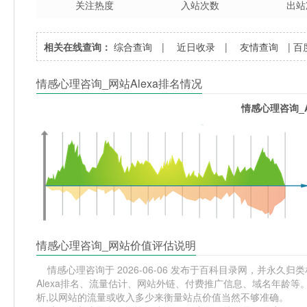
关注热度
入站次数
出站
相关在线查询：
综合查询
|
近日收录
|
友情查询
|
百
情感心理咨询_网站Alexa排名情况
情感心理咨询_A
情感心理咨询_网站价值评估说明
情感心理咨询于 2026-06-06 发布于百科目录网，并永久归类相
Alexa排名、流量估计、网站外链、付费推广信息、域名年龄
析,以网站的流量或收入多少来衡量站点价值当然不够准确。