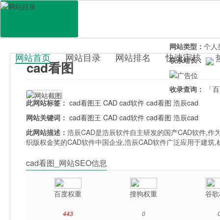
网站地址：
cad.
官网直达：
ca
所属分类：
电脑
网站类型：
个人
网站首页
网站目录
网站排名
快速审核
联系站长：
cad看图
百科目录
收录查询：
「百
此网站标签：
cad看图王
CAD
cad软件
cad看图
浩辰cad
网站关键词：
cad看图王
CAD
cad软件
cad看图
浩辰cad
此网站描述：
浩辰CAD是浩辰软件自主研发的国产CAD软件,作
织版权金奖的CAD软件中国企业,浩辰CAD软件广泛应用于建筑,机
cad看图_网站SEO信息
百度权重
搜狗权重
谷歌
443
0