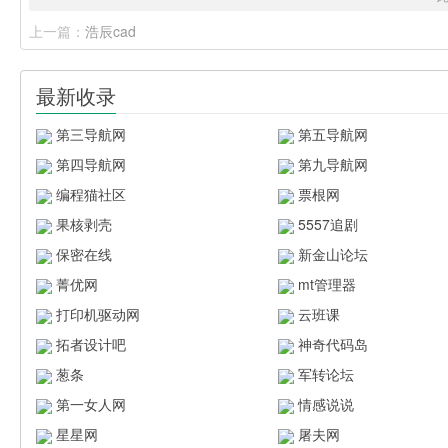
上一篇：
浩辰cad
最新收录
第三导航网
第五导航网
第四导航网
第九导航网
编程猫社区
票根网
果核剥壳
5557追剧
保密在线
新金山论坛
菁优网
mt管理器
打印机驱动网
云班课
拓者设计吧
神奇代码岛
葱条
军转论坛
第一女人网
情感说说
星星网
屠夫网