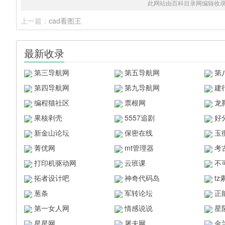
此网站由百科目录网编辑收
上一篇：
cad看图王
最新收录
第三导航网
第五导航网
第
第四导航网
第九导航网
建
编程猫社区
票根网
龙
果核剥壳
5557追剧
好
新金山论坛
保密在线
玉
菁优网
mt管理器
考
打印机驱动网
云班课
不
拓者设计吧
神奇代码岛
t
葱条
军转论坛
正
第一女人网
情感说说
星
星星网
屠夫网
金