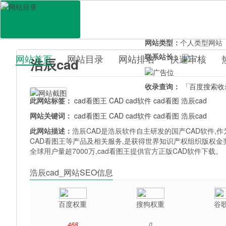
网站地址：
gstarcad.com
官网直达：
浩辰cad
所属分类：
电脑网络>
软
网站类型：
个人类型网站
联系站长：
网站首页
网站目录
网站排名
快速审核
浩辰cad
百科目录
收录查询：
「百度搜索收
此网站标签：
cad看图王
CAD
cad软件
cad看图
浩辰cad
网站关键词：
cad看图王
CAD
cad软件
cad看图
浩辰cad
此网站描述：
浩辰CAD是浩辰软件自主研发的国产CAD软件,作
CAD看图王等产品及相关服务,是获得世界知识产权组织版权金奖
全球用户量超7000万,cad看图王提供官方正版CAD软件下载。
浩辰cad_网站SEO信息
百度权重
搜狗权重
谷
468
0