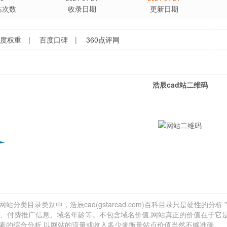
站次数
收录日期
更新日期
百度权重
|
百度口碑
|
360点评网
浩辰cad站二维码
站分类目录类别中，浩辰cad(gstarcad.com)百科目录只是硬性的分析 "
外链、付费推广信息、域名年龄等。不包含域名价值,网站真正的价值在于它
种因素的综合分析,以网站的流量或收入多少来衡量站点价值当然不够准确。