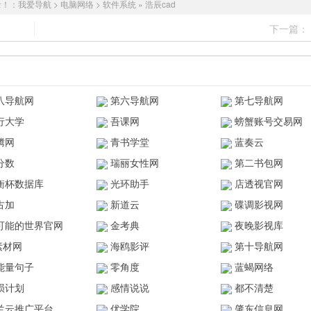
录！：
我爱导航
>
电脑网络
>
软件系统
»
浩辰cad
下一篇：
八导航网
第六导航网
第七导航网
行大学
吾课网
螃蟹账号交易网
腾网
青书学堂
蓝奏云
分数
瑞丽女性网
第二书包网
衡杯数据库
光环助手
店透视官网
古加
新道云
碟调影视网
可能的世界官网
金考典
夜晚影视库
z素材网
海鸥影评
第十导航网
能量句子
零角度
蓝蝎网络
陨计划
感情说说
都不清楚
兰云推广平台
优学院
肇东信息网