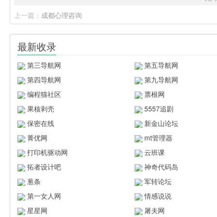
上一篇：
成都心理咨询
最新收录
第三导航网
第五导航网
第四导航网
第九导航网
编程猫社区
票根网
果核剥壳
5557追剧
保密在线
新金山论坛
菁优网
mt管理器
打印机驱动网
云班课
拓者设计吧
神奇代码岛
葱条
军转论坛
第一女人网
情感说说
星星网
屠夫网