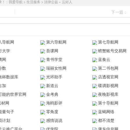
录！：
我爱导航
>
生活服务
>
法律公益
»
云好人
下一篇：
八导航网
第六导航网
第七导航网
行大学
吾课网
螃蟹账号交易网
腾网
青书学堂
蓝奏云
分数
瑞丽女性网
第二书包网
衡杯数据库
光环助手
店透视官网
古加
新道云
碟调影视网
可能的世界官网
金考典
夜晚影视库
z素材网
海鸥影评
第十导航网
能量句子
零角度
蓝蝎网络
陨计划
感情说说
都不清楚
兰云推广平台
优学院
肇东信息网