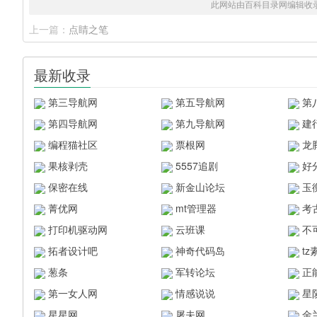
此网站由百科目录网编辑收
上一篇：
点睛之笔
最新收录
第三导航网
第五导航网
第
第四导航网
第九导航网
建
编程猫社区
票根网
龙
果核剥壳
5557追剧
好
保密在线
新金山论坛
玉
菁优网
mt管理器
考
打印机驱动网
云班课
不
拓者设计吧
神奇代码岛
t
葱条
军转论坛
正
第一女人网
情感说说
星
星星网
屠夫网
金