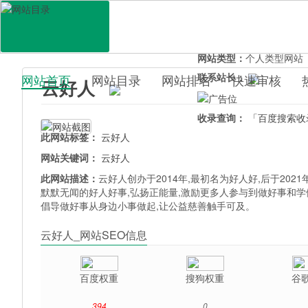
网站地址：
yunhaoren.c
官网直达：
云好人
所属分类：
生活服务>
法
网站类型：
个人类型网站
联系站长：
网站首页
网站目录
网站排名
快速审核
云好人
百科目录
收录查询：
「百度搜索收
此网站标签：
云好人
网站关键词：
云好人
此网站描述：
云好人创办于2014年,最初名为好人好,后于2021
默默无闻的好人好事,弘扬正能量,激励更多人参与到做好事和学
倡导做好事从身边小事做起,让公益慈善触手可及。
云好人_网站SEO信息
百度权重
搜狗权重
谷
394
0