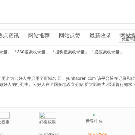
om
律公益
热点资讯
网站推荐
网站点赞
最新收录
网站
凭密码
录量」
「360搜索收录量」
「搜狗搜索收录量」
「必应索收录量」
年更名为云好人并启用全新域名,即：yunhaoren.com 该平台旨在记录和
做好人的行列中。云好人在全国多地设立分站,扩大影响力,强调善行如水,
0
世界排名
歌权重
好搜权重
0
2026-05-28
2026-05-28