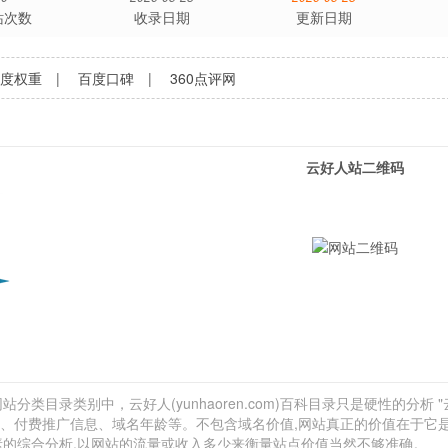
站次数
收录日期
更新日期
百度权重
|
百度口碑
|
360点评网
云好人站二维码
分类目录类别中，云好人(yunhaoren.com)百科目录只是硬性的分析 "
外链、付费推广信息、域名年龄等。不包含域名价值,网站真正的价值在于它
素的综合分析,以网站的流量或收入多少来衡量站点价值当然不够准确。