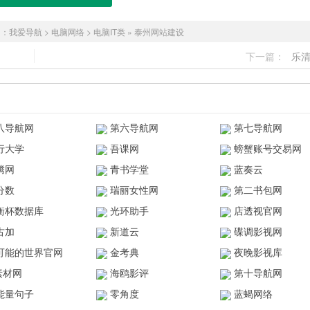
！：
我爱导航
>
电脑网络
>
电脑IT类
»
泰州网站建设
下一篇：
乐
八导航网
第六导航网
第七导航网
行大学
吾课网
螃蟹账号交易网
腾网
青书学堂
蓝奏云
分数
瑞丽女性网
第二书包网
衡杯数据库
光环助手
店透视官网
古加
新道云
碟调影视网
可能的世界官网
金考典
夜晚影视库
z素材网
海鸥影评
第十导航网
能量句子
零角度
蓝蝎网络