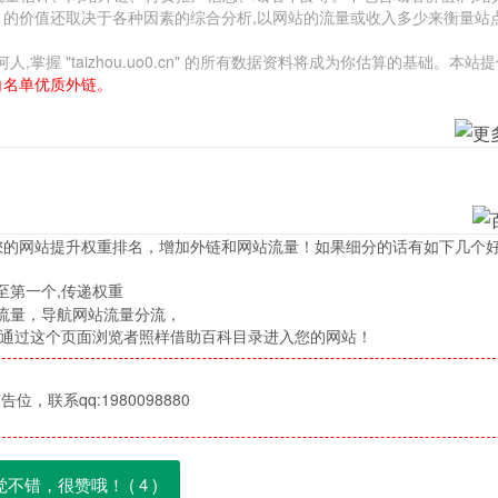
" 的价值还取决于各种因素的综合分析,以网站的流量或收入多少来衡量站
 "taizhou.uo0.cn" 的所有数据资料将成为你估算的基础。本站
白名单优质外链。
您的网站提升权重排名，增加外链和网站流量！如果细分的话有如下几个
至第一个,传递权重
流量，导航网站流量分流，
，通过这个页面浏览者照样借助百科目录进入您的网站！
位，联系qq:1980098880
觉不错，很赞哦！ (
4
)