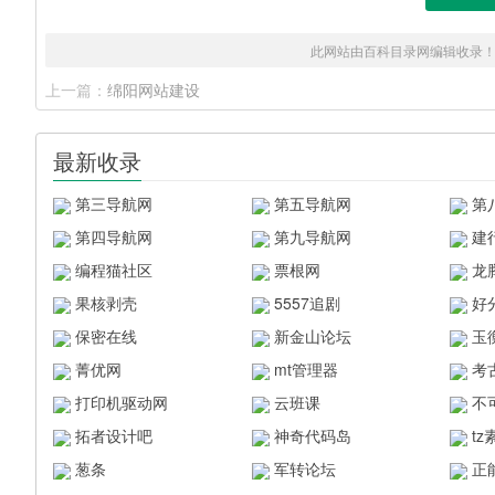
此网站由百科目录网编辑收录
上一篇：
绵阳网站建设
最新收录
第三导航网
第五导航网
第
第四导航网
第九导航网
建
编程猫社区
票根网
龙
果核剥壳
5557追剧
好
保密在线
新金山论坛
玉
菁优网
mt管理器
考
打印机驱动网
云班课
不
拓者设计吧
神奇代码岛
t
葱条
军转论坛
正