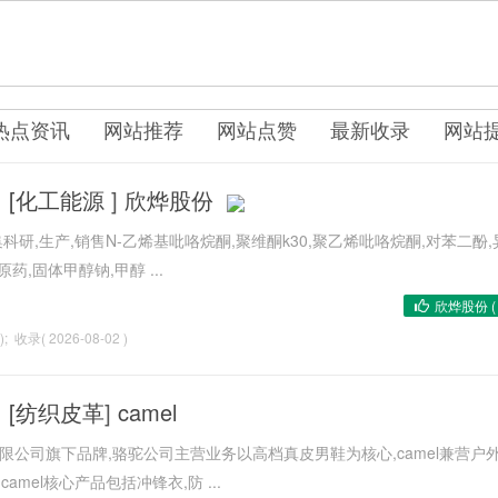
热点资讯
网站推荐
网站点赞
最新收录
网站
[
化工能源
]
欣烨股份
研,生产,销售N-乙烯基吡咯烷酮,聚维酮k30,聚乙烯吡咯烷酮,对苯二酚,
药,固体甲醇钠,甲醇 ...
欣烨股份 
); 收录( 2026-08-02 )
[
纺织皮革
]
camel
有限公司旗下品牌,骆驼公司主营业务以高档真皮男鞋为核心,camel兼营户
amel核心产品包括冲锋衣,防 ...