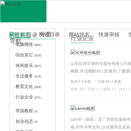
分类
网站首页
网站目录
网站排名
快速审核
行业企业
导航
百科目录
电脑网络
(663）
综合其它
(333)
山东欣烨生物科技股份有限公司集科
休闲娱乐
(967)
烯醛,异戊烯醇321,防黄剂,丁酰肼原
生活服务
(319)
发布于 5天前
已被
49 人查看
教育文化
(268)
热度(
49 ) 百度( 0 ); 搜狗( 0 ); 排名( 0 
行业企业
(370）
帝国教程
(0）
camel（骆驼）是广东骆驼服饰
创业动态
(0)
备,时尚休闲女鞋,运动服饰及皮具,c