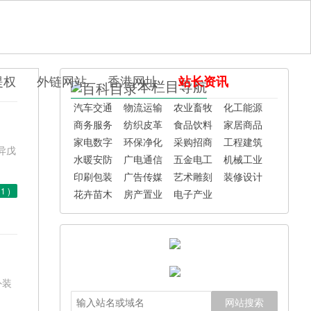
提权
外链网站
香港网址
站长资讯
本栏目导航
汽车交通
物流运输
农业畜牧
化工能源
商务服务
纺织皮革
食品饮料
家居商品
家电数字
环保净化
采购招商
工程建筑
异戊
水暖安防
广电通信
五金电工
机械工业
印刷包装
广告传媒
艺术雕刻
装修设计
(
1
)
花卉苗木
房产置业
电子产业
外装
网站搜索