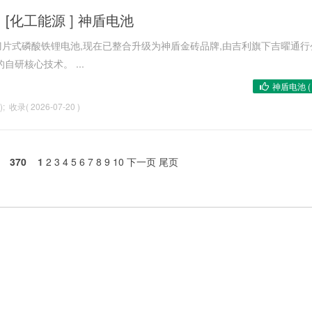
[
化工能源
]
神盾电池
片式磷酸铁锂电池,现在已整合升级为神盾金砖品牌,由吉利旗下吉曜通行
研核心技术。 ...
神盾电池 
); 收录( 2026-07-20 )
370
1
2
3
4
5
6
7
8
9
10
下一页
尾页