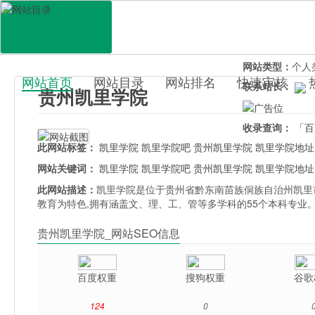
网站地址：
klun
官网直达：
贵州
所属分类：
教育
网站类型：
个人
网站首页
网站目录
网站排名
快速审核
联系站长：
贵州凯里学院
百科目录
收录查询：
「百
此网站标签：
凯里学院
凯里学院吧
贵州凯里学院
凯里学院地址
网站关键词：
凯里学院
凯里学院吧
贵州凯里学院
凯里学院地址
此网站描述：
凯里学院是位于贵州省黔东南苗族侗族自治州凯里市
教育为特色,拥有涵盖文、理、工、管等多学科的55个本科专业
贵州凯里学院_网站SEO信息
百度权重
搜狗权重
谷歌
124
0