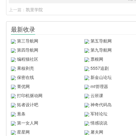
上一篇：
凯里学院
最新收录
第三导航网
第五导航网
第四导航网
第九导航网
编程猫社区
票根网
果核剥壳
5557追剧
保密在线
新金山论坛
菁优网
mt管理器
打印机驱动网
云班课
拓者设计吧
神奇代码岛
葱条
军转论坛
第一女人网
情感说说
星星网
屠夫网