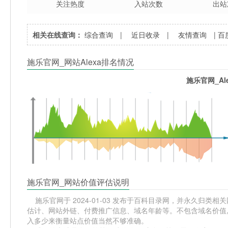
关注热度
入站次数
出站
相关在线查询：
综合查询
|
近日收录
|
友情查询
|
百
施乐官网_网站Alexa排名情况
施乐官网_Al
施乐官网_网站价值评估说明
施乐官网于 2024-01-03 发布于百科目录网，并永久归类相关网
估计、网站外链、付费推广信息、域名年龄等。不包含域名价值,
入多少来衡量站点价值当然不够准确。