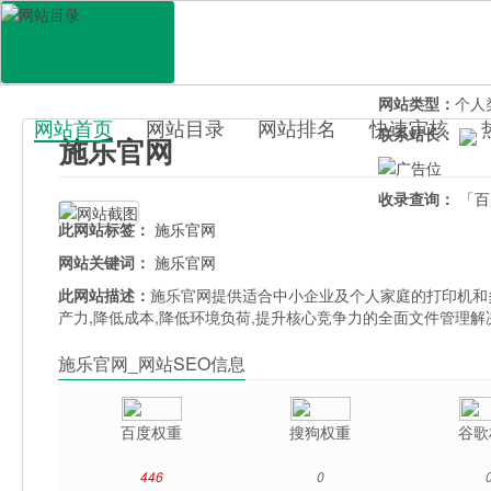
网站地址：
shil
官网直达：
施乐
所属分类：
电脑
网站类型：
个人
网站首页
网站目录
网站排名
快速审核
联系站长：
施乐官网
百科目录
收录查询：
「百
此网站标签：
施乐官网
网站关键词：
施乐官网
此网站描述：
施乐官网提供适合中小企业及个人家庭的打印机和
产力,降低成本,降低环境负荷,提升核心竞争力的全面文件管理解
施乐官网_网站SEO信息
百度权重
搜狗权重
谷歌
446
0