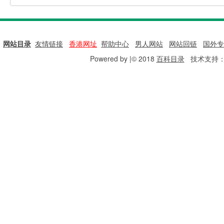
网站目录
|
友情链接
|
香港网址
|
帮助中心
|
男人网站
|
网站回链
|
国外专
Powered by |© 2018
百科目录
技术支持