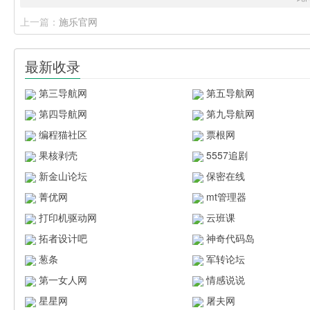
上一篇：
施乐官网
最新收录
第三导航网
第五导航网
第四导航网
第九导航网
编程猫社区
票根网
果核剥壳
5557追剧
新金山论坛
保密在线
菁优网
mt管理器
打印机驱动网
云班课
拓者设计吧
神奇代码岛
葱条
军转论坛
第一女人网
情感说说
星星网
屠夫网