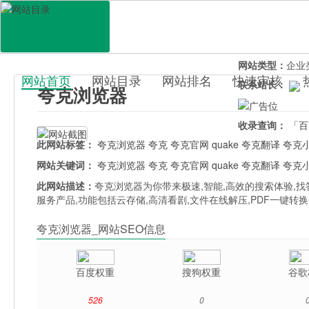
网站地址：
www
官网直达：
夸克
所属分类：
电脑
网站类型：
企业
网站首页
网站目录
网站排名
快速审核
联系站长：
夸克浏览器
百科目录
收录查询：
「百
此网站标签：
夸克浏览器
夸克
夸克官网
quake
夸克翻译
夸克
网站关键词：
夸克浏览器
夸克
夸克官网
quake
夸克翻译
夸克
此网站描述：
夸克浏览器为你带来极速,智能,高效的搜索体验,找
服务产品,功能包括云存储,高清看剧,文件在线解压,PDF一键转
夸克浏览器_网站SEO信息
百度权重
搜狗权重
谷歌
526
0