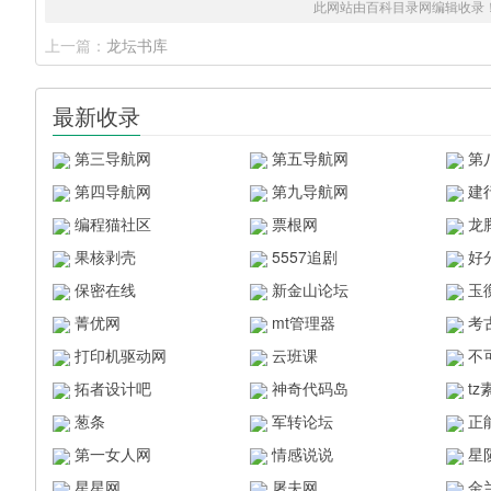
此网站由百科目录网编辑收录
上一篇：
龙坛书库
最新收录
第三导航网
第五导航网
第
第四导航网
第九导航网
建
编程猫社区
票根网
龙
果核剥壳
5557追剧
好
保密在线
新金山论坛
玉
菁优网
mt管理器
考
打印机驱动网
云班课
不
拓者设计吧
神奇代码岛
t
葱条
军转论坛
正
第一女人网
情感说说
星
星星网
屠夫网
金