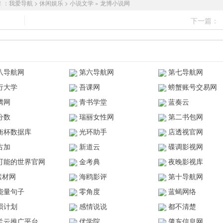
！：
我爱导航
>
休闲娱乐
>
小说文学
»
龙博小说网
下一篇：
八导航网
第六导航网
第七导航网
行大学
吾课网
螃蟹账号交易网
腾网
青书学堂
蓝奏云
分数
瑞丽女性网
第二书包网
衡杯数据库
光环助手
店透视官网
古加
新道云
碟调影视网
可能的世界官网
金考典
夜晚影视库
z素材网
海鸥影评
第十导航网
能量句子
零角度
蓝蝎网络
陨计划
感情说说
都不清楚
兰云推广平台
优学院
肇东信息网