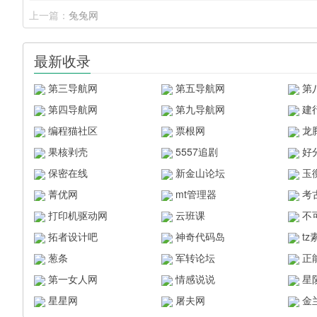
上一篇：
兔兔网
最新收录
第三导航网
第五导航网
第
第四导航网
第九导航网
建
编程猫社区
票根网
龙
果核剥壳
5557追剧
好
保密在线
新金山论坛
玉
菁优网
mt管理器
考
打印机驱动网
云班课
不
拓者设计吧
神奇代码岛
t
葱条
军转论坛
正
第一女人网
情感说说
星
星星网
屠夫网
金