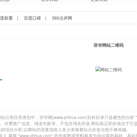
百度权重
|
百度口碑
|
360点评网
菲华网站二维码
站分类目录类别中，菲华网(www.phhua.com)百科目录只是硬性的分析 
外链、付费推广信息、域名年龄等。不包含域名价值,网站真正的价值在于它
素的综合分析,以网站的流量或收入多少来衡量站点价值当然不够准确。
握 "www.phhua.com" 的所有数据资料将成为你估算的基础。本