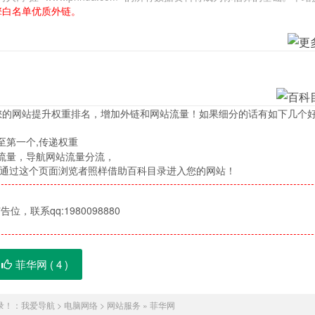
擎白名单优质外链。
您的网站提升权重排名，增加外链和网站流量！如果细分的话有如下几个
至第一个,传递权重
流量，导航网站流量分流，
，通过这个页面浏览者照样借助百科目录进入您的网站！
位，联系qq:1980098880
菲华网 (
4
)
录！：
我爱导航
>
电脑网络
>
网站服务
»
菲华网