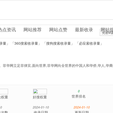
com
站服务
热点资讯
网站推荐
网站点赞
最新收录
网站
凭密码
录量」
「360搜索收录量」
「搜狗搜索收录量」
「必应索收录量」
。菲华网立足菲律宾,面向世界,菲华网向全世界的中国人和华侨,华人,华裔
0
世界排名
歌权重
好搜权重
0
2024-01-10
2024-01-10
站次数
收录日期
更新日期