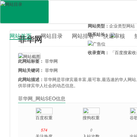
网站地址：
www.phhua.
官网直达：
菲华网
所属分类：
电脑网络>
网
网站类型：
企业类型网站
联系站长：
网站首页
网站目录
网站排名
快速审核
菲华网
百科目录
收录查询：
「百度搜索收
此网站标签：
菲华网
网站关键词：
菲华网
此网站描述：
菲华网是菲律宾最丰富,最可靠,最迅速的华人网站
供菲律宾华人社会的动态信息。
菲华网_网站SEO信息
百度权重
搜狗权重
谷
574
0
关注热度
入站次数
出