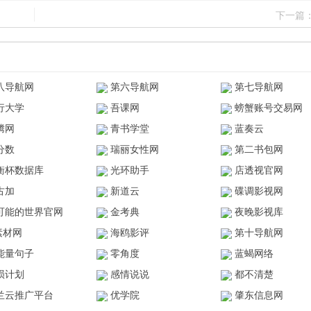
下一篇
八导航网
第六导航网
第七导航网
行大学
吾课网
螃蟹账号交易网
腾网
青书学堂
蓝奏云
分数
瑞丽女性网
第二书包网
衡杯数据库
光环助手
店透视官网
古加
新道云
碟调影视网
可能的世界官网
金考典
夜晚影视库
z素材网
海鸥影评
第十导航网
能量句子
零角度
蓝蝎网络
陨计划
感情说说
都不清楚
兰云推广平台
优学院
肇东信息网