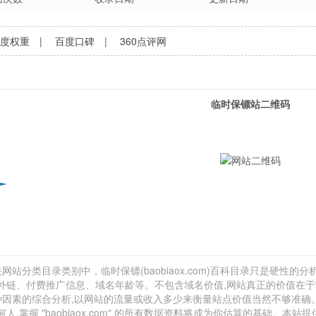
百度权重
|
百度口碑
|
360点评网
临时保镖站二维码
网站分类目录类别中，临时保镖(baobiaox.com)百科目录只是硬性的分析
网站外链、付费推广信息、域名年龄等。不包含域名价值,网站真正的价值在
种因素的综合分析,以网站的流量或收入多少来衡量站点价值当然不够准确
握 "baobiaox.com" 的所有数据资料将成为你估算的基础。本站