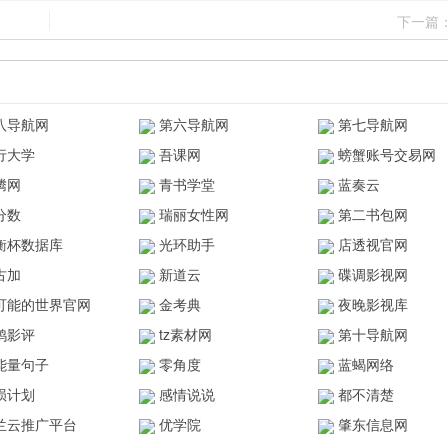
下一篇
八导航网
第六导航网
第七导航网
行大学
吾课网
螃蟹账号交易网
腾网
青书学堂
蓝奏云
分数
瑞丽女性网
第二书包网
衡杯数据库
光环助手
店透视官网
古加
新道云
碟调影视网
可能的世界官网
金考典
夜晚影视库
鸥影评
tz素材网
第十导航网
能量句子
零角度
蓝蝎网络
陨计划
感情说说
都不清楚
兰云推广平台
优学院
肇东信息网