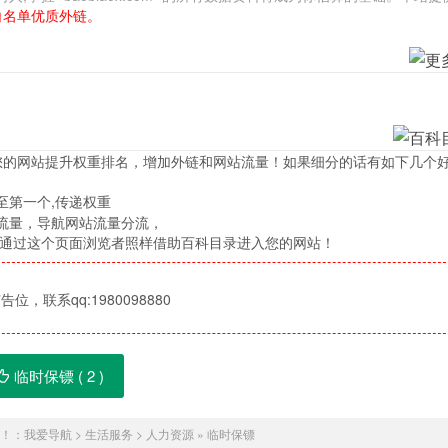
白名单优质外链。
您的网站提升权重排名，增加外链和网站流量！如果细分的话有如下几个
至第一个,传递权重
流量，导航网站流量分流，
，通过这个页面浏览者照样借助百科目录进入您的网站！
位，联系qq:1980098880
临时保镖 (
2
)
！：
我爱导航
>
生活服务
>
人力资源
»
临时保镖