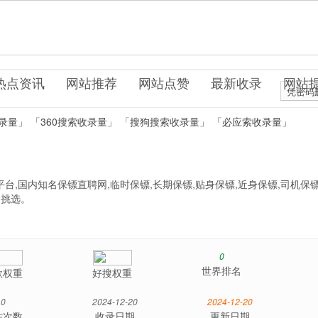
m
力资源
热点资讯
网站推荐
网站点赞
最新收录
网站
凭密码
录量」
「360搜索收录量」
「搜狗搜索收录量」
「必应索收录量」
台,国内知名保镖直聘网,临时保镖,长期保镖,贴身保镖,近身保镖,司机保镖
户挑选。
0
世界排名
歌权重
好搜权重
0
2024-12-20
2024-12-20
站次数
收录日期
更新日期