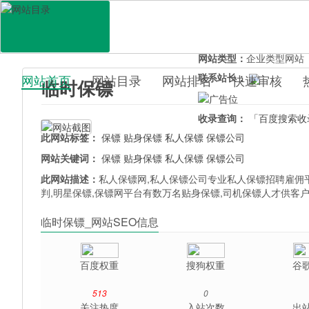
网站地址：
baobiaox.co
官网直达：
临时保镖
所属分类：
生活服务>
人
网站类型：
企业类型网站
联系站长：
网站首页
网站目录
网站排名
快速审核
临时保镖
百科目录
收录查询：
「百度搜索收
此网站标签：
保镖
贴身保镖
私人保镖
保镖公司
网站关键词：
保镖
贴身保镖
私人保镖
保镖公司
此网站描述：
私人保镖网,私人保镖公司专业私人保镖招聘雇佣平
判,明星保镖,保镖网平台有数万名贴身保镖,司机保镖人才供客
临时保镖_网站SEO信息
百度权重
搜狗权重
谷
513
0
关注热度
入站次数
出