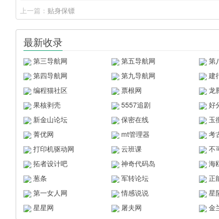
上一篇：
贴身保镖
最新收录
第三导航网
第五导航网
第
第四导航网
第九导航网
建
编程猫社区
票根网
龙
果核剥壳
5557追剧
好
新金山论坛
保密在线
玉
菁优网
mt管理器
考
打印机驱动网
云班课
不
拓者设计吧
神奇代码岛
海
葱条
军转论坛
正
第一女人网
情感说说
星
星星网
屠夫网
金