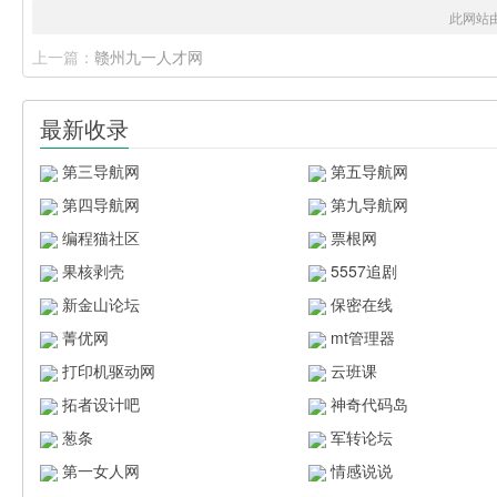
此网站
上一篇：
赣州九一人才网
最新收录
第三导航网
第五导航网
第四导航网
第九导航网
编程猫社区
票根网
果核剥壳
5557追剧
新金山论坛
保密在线
菁优网
mt管理器
打印机驱动网
云班课
拓者设计吧
神奇代码岛
葱条
军转论坛
第一女人网
情感说说