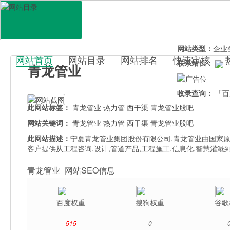
网站地址：
www
官网直达：
青龙
所属分类：
行业
网站类型：
企业
网站首页
网站目录
网站排名
快速审核
联系站长：
青龙管业
百科目录
收录查询：
「百
此网站标签：
青龙管业
热力管
西干渠
青龙管业股吧
网站关键词：
青龙管业
热力管
西干渠
青龙管业股吧
此网站描述：
宁夏青龙管业集团股份有限公司,青龙管业由国家
客户提供从工程咨询,设计,管道产品,工程施工,信息化,智慧灌溉
青龙管业_网站SEO信息
百度权重
搜狗权重
谷歌
515
0