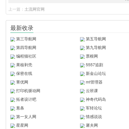
上一篇：
土流网官网
最新收录
第三导航网
第五导航网
第四导航网
第九导航网
编程猫社区
票根网
果核剥壳
5557追剧
保密在线
新金山论坛
菁优网
mt管理器
打印机驱动网
云班课
拓者设计吧
神奇代码岛
葱条
军转论坛
第一女人网
情感说说
星星网
屠夫网