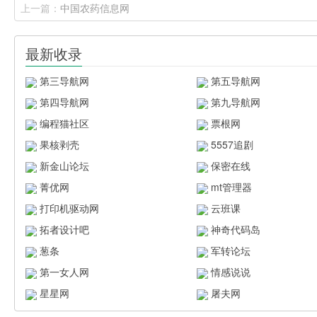
上一篇：
中国农药信息网
最新收录
第三导航网
第五导航网
第四导航网
第九导航网
编程猫社区
票根网
果核剥壳
5557追剧
新金山论坛
保密在线
菁优网
mt管理器
打印机驱动网
云班课
拓者设计吧
神奇代码岛
葱条
军转论坛
第一女人网
情感说说
星星网
屠夫网