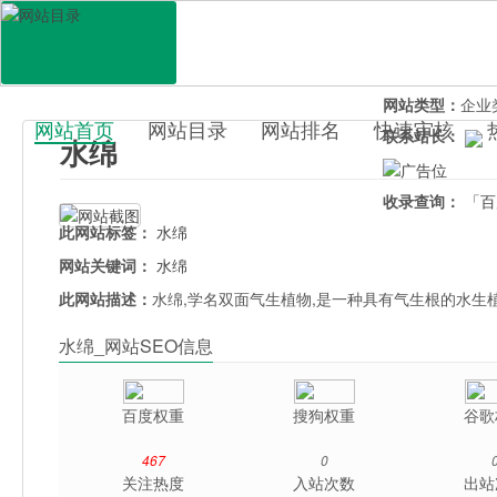
网站地址：
shui
官网直达：
水绵
所属分类：
行业
网站类型：
企业
网站首页
网站目录
网站排名
快速审核
联系站长：
水绵
百科目录
收录查询：
「百
此网站标签：
水绵
网站关键词：
水绵
此网站描述：
水绵,学名双面气生植物,是一种具有气生根的水生
水绵_网站SEO信息
百度权重
搜狗权重
谷歌
467
0
关注热度
入站次数
出站