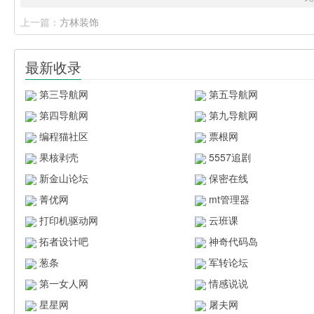
上一篇：
方林装饰
最新收录
第三导航网
第五导航网
第四导航网
第九导航网
编程猫社区
票根网
果核剥壳
5557追剧
新金山论坛
保密在线
菁优网
mt管理器
打印机驱动网
云班课
拓者设计吧
神奇代码岛
葱条
军转论坛
第一女人网
情感说说
星星网
屠夫网