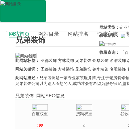
网站地址：
xion
官网直达：
兄弟
所属分类：
行业
网站类型：
企业
网站首页
网站目录
网站排名
快速审核
联系站长：
兄弟装饰
百科目录
收录查询：
「百
此网站标签：
圣都装饰
方林装饰
兄弟装饰
锦华装饰
名雕装饰
网站关键词：
圣都装饰
方林装饰
兄弟装饰
锦华装饰
名雕装饰
此网站描述：
兄弟装饰是一家专业家装服务商,专注于老房装修领
兄弟装饰公司以为别人着想的人,成功才会有希望为服务宗旨,坚
兄弟装饰_网站SEO信息
百度权重
搜狗权重
谷歌
160
0