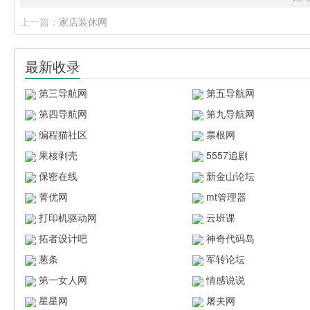
上一篇：
家店装休网
最新收录
第三导航网
第五导航网
第四导航网
第九导航网
编程猫社区
票根网
果核剥壳
5557追剧
保密在线
新金山论坛
菁优网
mt管理器
打印机驱动网
云班课
拓者设计吧
神奇代码岛
葱条
军转论坛
第一女人网
情感说说
星星网
屠夫网