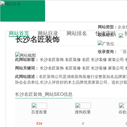
网站地址：
www
官网直达：
长沙
所属分类：
行业
网站类型：
企业
网站首页
网站目录
网站排名
快速审核
联系站长：
长沙名匠装饰
百科目录
收录查询：
「百
此网站标签：
长沙名匠装饰
名匠装修
名匠
长沙装修
家装公司
网站关键词：
长沙名匠装饰
名匠装修
名匠
长沙装修
家装公司
此网站描述：
名匠装饰公司是湖南装饰装修行业整装知名品牌家
协会会员单位,长沙人评价好的本土品牌优质家装公司。选长沙
长沙名匠装饰_网站SEO信息
百度权重
搜狗权重
谷歌
534
0