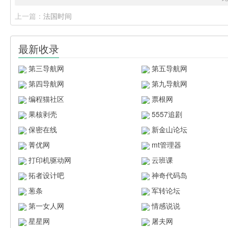
上一篇：
法国时间
最新收录
第三导航网
第五导航网
第四导航网
第九导航网
编程猫社区
票根网
果核剥壳
5557追剧
保密在线
新金山论坛
菁优网
mt管理器
打印机驱动网
云班课
拓者设计吧
神奇代码岛
葱条
军转论坛
第一女人网
情感说说
星星网
屠夫网