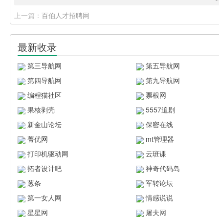
上一篇：
百伯人才招聘网
最新收录
第三导航网
第五导航网
第四导航网
第九导航网
编程猫社区
票根网
果核剥壳
5557追剧
新金山论坛
保密在线
菁优网
mt管理器
打印机驱动网
云班课
拓者设计吧
神奇代码岛
葱条
军转论坛
第一女人网
情感说说
星星网
屠夫网