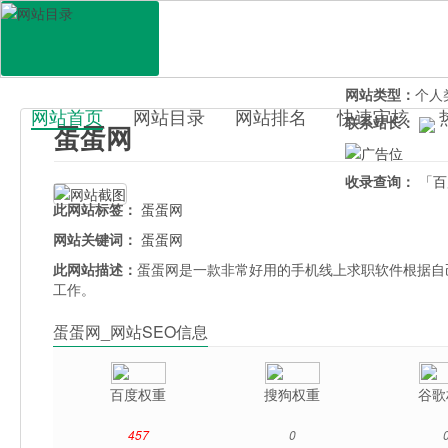
网站地址：
dan
官网直达：
蛋蛋
所属分类：
生活
网站类型：
个人
网站首页
网站目录
网站排名
快速审核
联系站长：
蛋蛋网
百科目录
收录查询：
「百
此网站标签：
蛋蛋网
网站关键词：
蛋蛋网
此网站描述：
蛋蛋网是一款非常好用的手机线上求职软件根据自己
工作。
蛋蛋网_网站SEO信息
百度权重
搜狗权重
谷歌
457
0