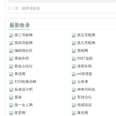
上一篇：
康希诺疫苗
最新收录
第三导航网
第五导航网
第四导航网
第九导航网
编程猫社区
票根网
果核剥壳
5557追剧
新金山论坛
保密在线
菁优网
mt管理器
打印机驱动网
云班课
拓者设计吧
神奇代码岛
葱条
军转论坛
第一女人网
情感说说
星星网
屠夫网