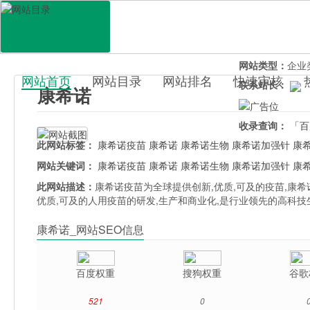
网站地址：
cans
官网直达：
康希
所属分类：
生活
网站类型：
企业
网站首页
网站目录
网站排名
快速审核
联系站长：
康希诺
百科目录
收录查询：
「百
此网站标签：
康希诺疫苗
康希诺
康希诺生物
康希诺加强针
康
网站关键词：
康希诺疫苗
康希诺
康希诺生物
康希诺加强针
康
此网站描述：
康希诺疫苗为全球提供创新,优质,可及的疫苗,康
优质,可及的人用疫苗的研发,生产和商业化,是行业领先的高科
康希诺_网站SEO信息
百度权重
搜狗权重
谷歌
521
0