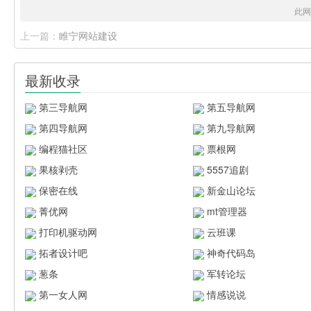
此网
上一篇：
睢宁网站建设
最新收录
第三导航网
第五导航网
第四导航网
第九导航网
编程猫社区
票根网
果核剥壳
5557追剧
保密在线
新金山论坛
菁优网
mt管理器
打印机驱动网
云班课
拓者设计吧
神奇代码岛
葱条
军转论坛
第一女人网
情感说说