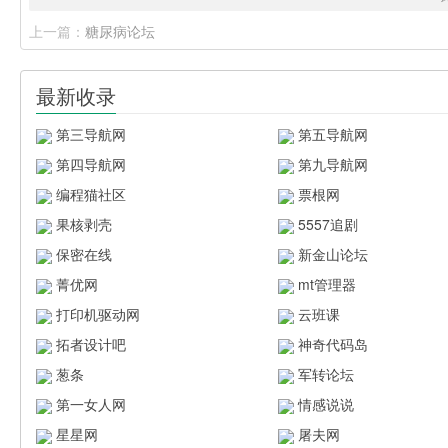
上一篇：
糖尿病论坛
最新收录
第三导航网
第五导航网
第四导航网
第九导航网
编程猫社区
票根网
果核剥壳
5557追剧
保密在线
新金山论坛
菁优网
mt管理器
打印机驱动网
云班课
拓者设计吧
神奇代码岛
葱条
军转论坛
第一女人网
情感说说
星星网
屠夫网