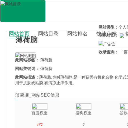
网站地址：
boh
官网直达：
薄荷
所属分类：
生活
网站类型：
个人
网站首页
网站目录
网站排名
快速审核
联系站长：
薄荷脑
百科目录
收录查询：
「百
此网站标签：
薄荷脑
网站关键词：
薄荷脑
此网站描述：
薄荷脑,也叫薄荷醇,是一种萜类有机化合物,化学式
用于皮肤或粘膜,有清凉止痒作用。
薄荷脑_网站SEO信息
百度权重
搜狗权重
谷歌
470
0