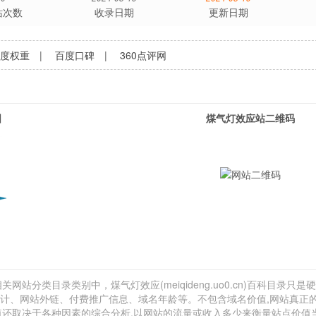
站次数
收录日期
更新日期
百度权重
|
百度口碑
|
360点评网
图
煤气灯效应站二维码
关网站分类目录类别中，煤气灯效应(meiqideng.uo0.cn)百科目录只是
流量估计、网站外链、付费推广信息、域名年龄等。不包含域名价值,网站真正
价值还取决于各种因素的综合分析,以网站的流量或收入多少来衡量站点价值