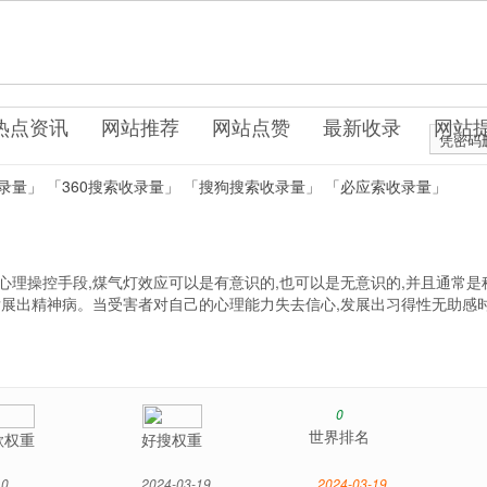
0.cn
站服务
热点资讯
网站推荐
网站点赞
最新收录
网站
凭密码
录量」
「360搜索收录量」
「搜狗搜索收录量」
「必应索收录量」
心理操控手段,煤气灯效应可以是有意识的,也可以是无意识的,并且通常是
发展出精神病。当受害者对自己的心理能力失去信心,发展出习得性无助感时
0
世界排名
歌权重
好搜权重
0
2024-03-19
2024-03-19