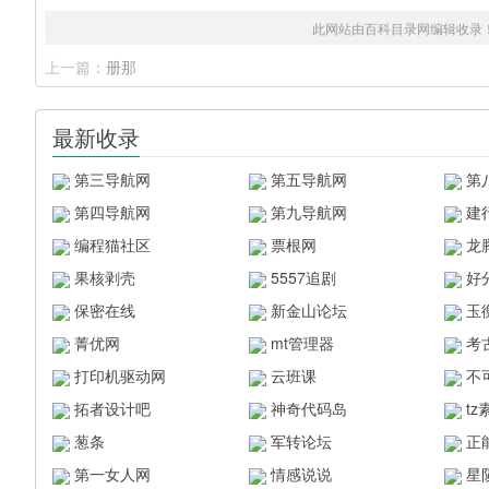
此网站由百科目录网编辑收录
上一篇：
册那
最新收录
第三导航网
第五导航网
第
第四导航网
第九导航网
建
编程猫社区
票根网
龙
果核剥壳
5557追剧
好
保密在线
新金山论坛
玉
菁优网
mt管理器
考
打印机驱动网
云班课
不
拓者设计吧
神奇代码岛
t
葱条
军转论坛
正
第一女人网
情感说说
星