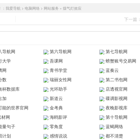
！：
我爱导航
>
电脑网络
>
网站服务
»
煤气灯效应
下一篇
八导航网
第六导航网
第七导航网
行大学
吾课网
螃蟹账号交易网
腾网
青书学堂
蓝奏云
分数
瑞丽女性网
第二书包网
衡杯数据库
光环助手
店透视官网
古加
新道云
碟调影视网
可能的世界官网
金考典
夜晚影视库
z素材网
海鸥影评
第十导航网
能量句子
零角度
蓝蝎网络
陨计划
感情说说
都不清楚