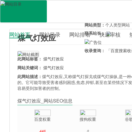
网站地址：
meiqideng.uo
官网直达：
煤气灯效应
所属分类：
电脑网络>
网
网站类型：
个人类型网站
联系站长：
网站首页
网站目录
网站排名
快速审核
煤气灯效应
百科目录
收录查询：
「百度搜索收
此网站标签：
煤气灯效应
网站关键词：
煤气灯效应
此网站描述：
煤气灯效应,又称煤气灯探戈或煤气灯操纵,是一种
的。它可能导致受害者感到困惑,焦虑,抑郁,甚至在某些情况下
容易受到加害者的控制。
煤气灯效应_网站SEO信息
百度权重
搜狗权重
谷
446
0