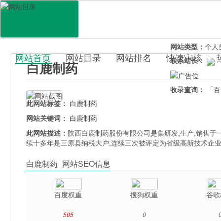
网站地址：
www.
官网直达：
白鹿
所属分类：
生活
网站类型：
个人
网站首页
网站目录
网站排名
快速审核
联系站长：
白鹿制药
百科目录
收录查询：
「百
此网站标签：
白鹿制药
网站关键词：
白鹿制药
此网站描述：
陕西白鹿制药股份有限公司是集研发,生产,销售于
续十多年是三原县纳税大户,连续三次被评定为省级高新技术企
白鹿制药_网站SEO信息
百度权重
搜狗权重
谷歌
505
0