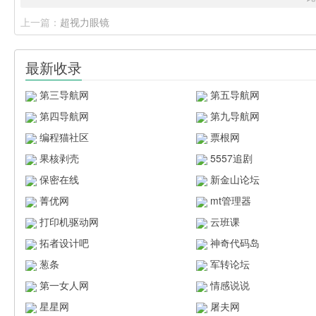
上一篇：
超视力眼镜
最新收录
第三导航网
第五导航网
第四导航网
第九导航网
编程猫社区
票根网
果核剥壳
5557追剧
保密在线
新金山论坛
菁优网
mt管理器
打印机驱动网
云班课
拓者设计吧
神奇代码岛
葱条
军转论坛
第一女人网
情感说说
星星网
屠夫网