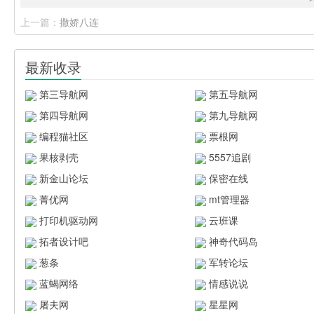
上一篇：
撒娇八连
最新收录
第三导航网
第五导航网
第四导航网
第九导航网
编程猫社区
票根网
果核剥壳
5557追剧
新金山论坛
保密在线
菁优网
mt管理器
打印机驱动网
云班课
拓者设计吧
神奇代码岛
葱条
军转论坛
蓝蝎网络
情感说说
屠夫网
星星网