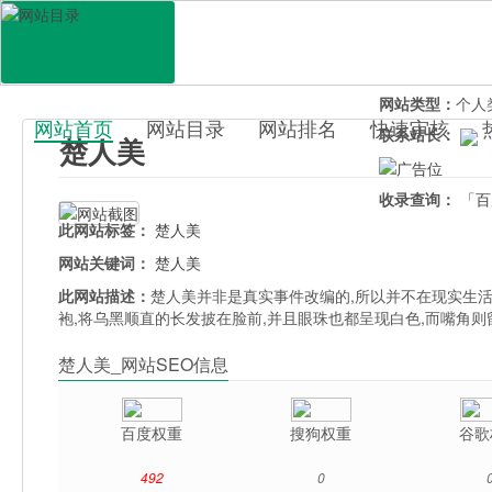
网站地址：
chum
官网直达：
楚人
所属分类：
休闲
网站类型：
个人
网站首页
网站目录
网站排名
快速审核
联系站长：
楚人美
百科目录
收录查询：
「百
此网站标签：
楚人美
网站关键词：
楚人美
此网站描述：
楚人美并非是真实事件改编的,所以并不在现实生活
袍,将乌黑顺直的长发披在脸前,并且眼珠也都呈现白色,而嘴角
楚人美_网站SEO信息
百度权重
搜狗权重
谷歌
492
0