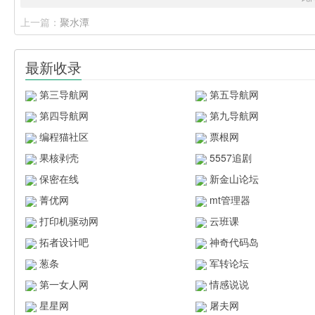
上一篇：
聚水潭
最新收录
第三导航网
第五导航网
第四导航网
第九导航网
编程猫社区
票根网
果核剥壳
5557追剧
保密在线
新金山论坛
菁优网
mt管理器
打印机驱动网
云班课
拓者设计吧
神奇代码岛
葱条
军转论坛
第一女人网
情感说说
星星网
屠夫网