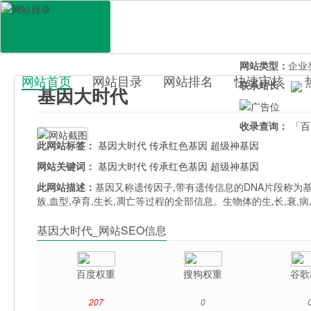
网站地址：
jiyi
官网直达：
基因
所属分类：
电脑
网站类型：
企业
网站首页
网站目录
网站排名
快速审核
联系站长：
基因大时代
百科目录
收录查询：
「百
此网站标签：
基因大时代
传承红色基因
超级神基因
网站关键词：
基因大时代
传承红色基因
超级神基因
此网站描述：
基因又称遗传因子,带有遗传信息的DNA片段称为
族,血型,孕育,生长,凋亡等过程的全部信息。生物体的生,长,
基因大时代_网站SEO信息
百度权重
搜狗权重
谷歌
207
0