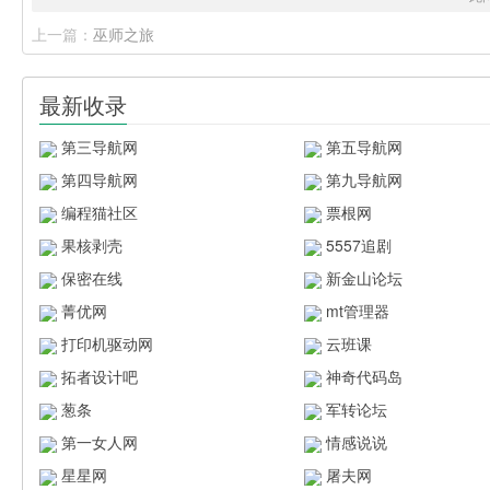
上一篇：
巫师之旅
最新收录
第三导航网
第五导航网
第四导航网
第九导航网
编程猫社区
票根网
果核剥壳
5557追剧
保密在线
新金山论坛
菁优网
mt管理器
打印机驱动网
云班课
拓者设计吧
神奇代码岛
葱条
军转论坛
第一女人网
情感说说
星星网
屠夫网