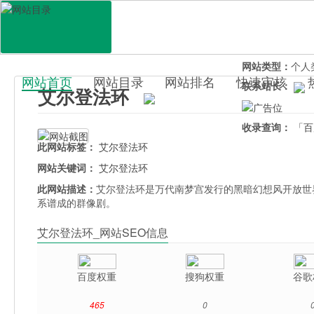
网站地址：
aier
官网直达：
艾尔
所属分类：
休闲
网站类型：
个人
网站首页
网站目录
网站排名
快速审核
联系站长：
艾尔登法环
百科目录
收录查询：
「百
此网站标签：
艾尔登法环
网站关键词：
艾尔登法环
此网站描述：
艾尔登法环是万代南梦宫发行的黑暗幻想风开放世
系谱成的群像剧。
艾尔登法环_网站SEO信息
百度权重
搜狗权重
谷歌
465
0