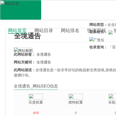
网站地址：
quan
官网直达：
全境
所属分类：
休闲
网站类型：
企业
网站首页
网站目录
网站排名
快速审核
联系站长：
全境通告
百科目录
收录查询：
「百
此网站标签：
全境通告
网站关键词：
全境通告
此网站描述：
全境通告是一款非常好玩的枪战射击类游戏,游戏自
逮捕行动。
全境通告_网站SEO信息
百度权重
搜狗权重
谷歌
410
0