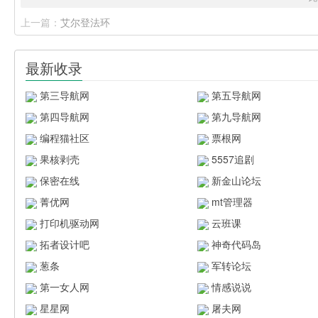
上一篇：
艾尔登法环
最新收录
第三导航网
第五导航网
第四导航网
第九导航网
编程猫社区
票根网
果核剥壳
5557追剧
保密在线
新金山论坛
菁优网
mt管理器
打印机驱动网
云班课
拓者设计吧
神奇代码岛
葱条
军转论坛
第一女人网
情感说说
星星网
屠夫网