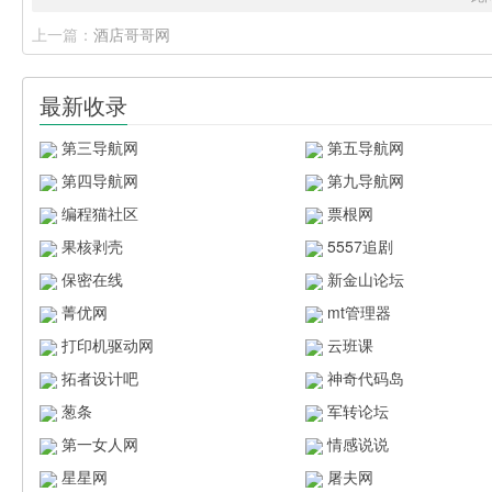
上一篇：
酒店哥哥网
最新收录
第三导航网
第五导航网
第四导航网
第九导航网
编程猫社区
票根网
果核剥壳
5557追剧
保密在线
新金山论坛
菁优网
mt管理器
打印机驱动网
云班课
拓者设计吧
神奇代码岛
葱条
军转论坛
第一女人网
情感说说
星星网
屠夫网