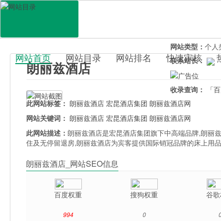
网站地址：
lang
官网直达：
朗丽
所属分类：
休闲
网站类型：
个人
网站首页
网站目录
网站排名
快速审核
联系站长：
朗丽兹酒店
百科目录
收录查询：
「百
此网站标签：
朗丽兹酒店
宏昆酒店集团
朗丽兹酒店网
网站关键词：
朗丽兹酒店
宏昆酒店集团
朗丽兹酒店网
此网站描述：
朗丽兹酒店是宏昆酒店集团旗下中高端品牌,朗丽兹
住及无停留退房,朗丽兹酒店为宾客提供国际销冠品牌的床上用品
朗丽兹酒店_网站SEO信息
百度权重
搜狗权重
谷歌
994
0