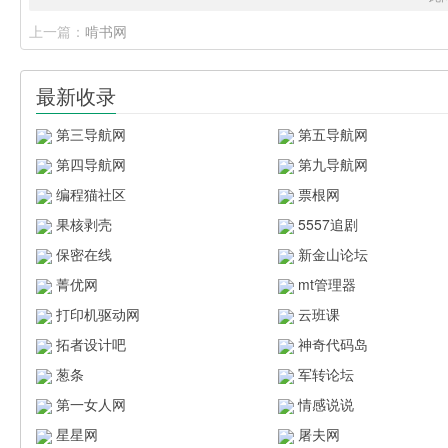
上一篇：
啃书网
最新收录
第三导航网
第五导航网
第四导航网
第九导航网
编程猫社区
票根网
果核剥壳
5557追剧
保密在线
新金山论坛
菁优网
mt管理器
打印机驱动网
云班课
拓者设计吧
神奇代码岛
葱条
军转论坛
第一女人网
情感说说
星星网
屠夫网