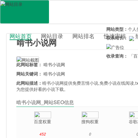
网站地址：
kens
官网直达：
啃书
所属分类：
休闲
网站类型：
个人
网站首页
网站目录
网站排名
快速审核
联系站长：
啃书小说网
百科目录
收录查询：
「百
此网站标签：
啃书小说网
网站关键词：
啃书小说网
此网站描述：
啃书小说网提供免费言情小说,免费小说在线阅读,t
为您提供好看的小说下载。
啃书小说网_网站SEO信息
百度权重
搜狗权重
谷歌
452
0