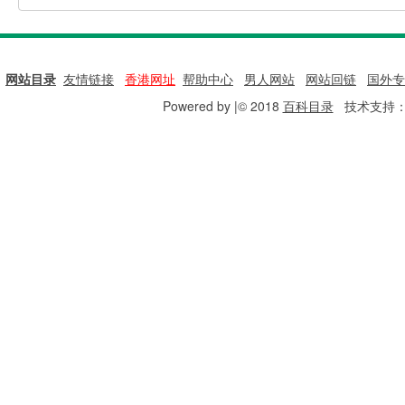
网站目录
|
友情链接
|
香港网址
|
帮助中心
|
男人网站
|
网站回链
|
国外专
Powered by |© 2018
百科目录
技术支持