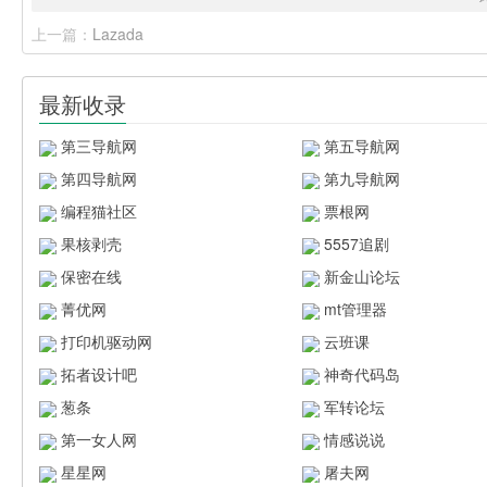
上一篇：
Lazada
最新收录
第三导航网
第五导航网
第四导航网
第九导航网
编程猫社区
票根网
果核剥壳
5557追剧
保密在线
新金山论坛
菁优网
mt管理器
打印机驱动网
云班课
拓者设计吧
神奇代码岛
葱条
军转论坛
第一女人网
情感说说
星星网
屠夫网