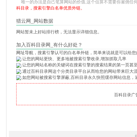
唯一的办法是自己笔算网站的价值,这个估算不需要你雇佣任何人,掌
科目录，搜索引擎白名单优质外链。
猎云网_网站数据
网站暂未上好站排行榜，无法显示详细信息。
加入百科目录网_有什么好处？
网址导航
，搜素引擎认可的白名单外链，简单来说就是可以给您
.让您的网站更快、更多地被搜索引擎收录,增加抓取几率
.让您的网站名称的关键词在搜索引擎的搜索结果的第一页甚至
.通过百科目录网这个分类目录平台从而给您的网站带来巨大
.如您网站被搜索引擎屏蔽,百科目录永久快照缓存网站信息
百科目录广告位