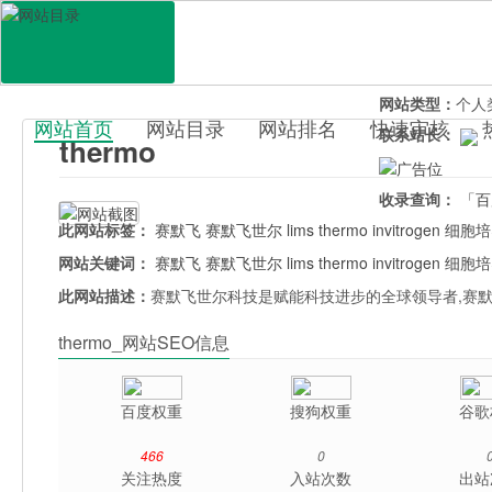
网站地址：
ther
官网直达：
the
所属分类：
行业
网站类型：
个人
网站首页
网站目录
网站排名
快速审核
联系站长：
thermo
百科目录
收录查询：
「百
此网站标签：
赛默飞
赛默飞世尔
lims
thermo
invitrogen
细胞培
网站关键词：
赛默飞
赛默飞世尔
lims
thermo
invitrogen
细胞培
此网站描述：
赛默飞世尔科技是赋能科技进步的全球领导者,赛默
thermo_网站SEO信息
百度权重
搜狗权重
谷歌
466
0
关注热度
入站次数
出站