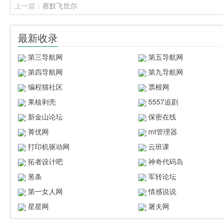
上一篇：
赛默飞世尔
最新收录
第三导航网
第五导航网
第四导航网
第九导航网
编程猫社区
票根网
果核剥壳
5557追剧
新金山论坛
保密在线
菁优网
mt管理器
打印机驱动网
云班课
拓者设计吧
神奇代码岛
葱条
军转论坛
第一女人网
情感说说
星星网
屠夫网